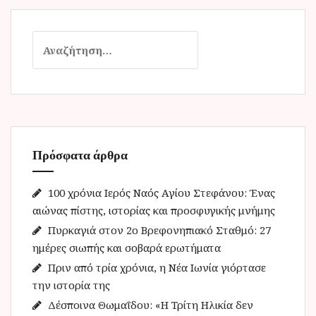
Α
ν
α
ζ
ή
τ
η
Πρόσφατα άρθρα
σ
η
γ
100 χρόνια Ιερός Ναός Αγίου Στεφάνου: Ένας
ι
αιώνας πίστης, ιστορίας και προσφυγικής μνήμης
α
Πυρκαγιά στον 2ο Βρεφονηπιακό Σταθμό: 27
:
ημέρες σιωπής και σοβαρά ερωτήματα
Πριν από τρία χρόνια, η Νέα Ιωνία γιόρτασε
την ιστορία της
Δέσποινα Θωμαΐδου: «Η Τρίτη Ηλικία δεν