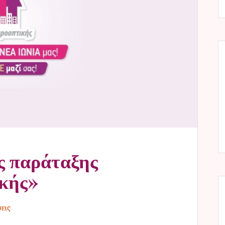
ς παράταξης
κής»
εις