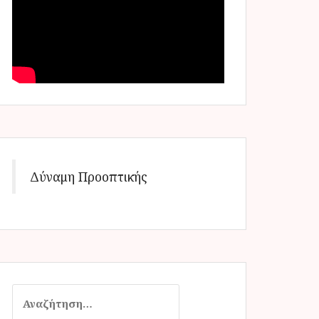
Δύναμη Προοπτικής
Α
ν