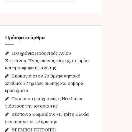
α
ζ
ή
τ
η
Πρόσφατα άρθρα
σ
η
γ
100 χρόνια Ιερός Ναός Αγίου
ι
Στεφάνου: Ένας αιώνας πίστης, ιστορίας
α
και προσφυγικής μνήμης
:
Πυρκαγιά στον 2ο Βρεφονηπιακό
Σταθμό: 27 ημέρες σιωπής και σοβαρά
ερωτήματα
Πριν από τρία χρόνια, η Νέα Ιωνία
γιόρτασε την ιστορία της
Δέσποινα Θωμαΐδου: «Η Τρίτη Ηλικία
δεν μπαίνει σε κλήρωση»
ΘΕΣΜΙΚΗ ΕΚΤΡΟΠΗ!