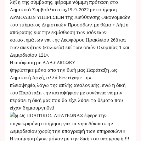
λήξη της σύμβασης, φέραμε νόμιμη πρόταση στο
Δημοτικό Συμβούλιο στις/19-9-2022 με εισήγηση
ΑΡΜΟΔΙΩΝ ΥΠΗΡΕΣΙΩΝ της Διεύθυνσης Οικονομικών
του τμήματος Δημοτικών Προσόδων. με θέμα « Λήψη
απόφασης για την εκμίσθωση των ισόγειων
καταστημάτων επί της Λεωφόρου Ηρακλείου 268 και
των ακινήτων (κυλικεία) επί των οδών Ολυμπίας 1 και
Δεμιρδεσίου 121».
Η απόφαση με ΑΔΑ:6Λ6ΣΩΚΥ-
ψηφίστηκε μόνο απο την δική μας Παράταξη ,ως
Δημοτική Αρχή, αλλά δεν είχαμε την
πλειοψηφία,λόγω της απλής αναλογικής, ενώ η δική
του Παράταξη την καταψήφισε με συνέπεια να μην
περάσει η δική μας που θα είχε λύσει τα θέματα που
είχαν δημιουργηθεί!
Ως ΠΟΛΙΤΙΚΟΣ ΑΠΑΤΕΩΝΑΣ έφερε την
συγκεκριμένη εισήγηση για τα γηπεδάκια στην
Δεμιρδεσίου χωρίς την υπογραφή των υπηρεσιών!!!
Η εισήγηση έγινε μόνον με την δική του υπογραφή !!!