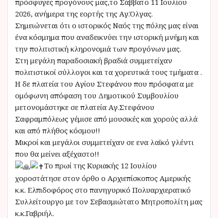
πρόσφυγες προγόνους μας,το Σάββατο 11 Ιουλίου
2026, ανήμερα της εορτής της Αγ.Όλγας.
Σημειώνεται ότι ο ιστορικός Ναός της πόλης μας είναι
ένα κόσμημα που αναδεικνύει την ιστορική μνήμη και
την πολιτιστική κληρονομιά των προγόνων μας.
Στη μεγάλη παραδοσιακή βραδιά συμμετείχαν
πολιτιστικοί σύλλογοι και τα χορευτικά τους τμήματα .
Η δε πλατεία του Αγίου Στεφάνου που πρόσφατα με
ομόφωνη απόφαση του Δημοτικού Συμβουλίου
μετονομάστηκε σε πλατεία Αγ.Στεφάνου
Σαφραμπόλεως γέμισε από μουσικές και χορούς αλλά
και από πλήθος κόσμου!!
Μικροί και μεγάλοι συμμετείχαν σε ενα λαϊκό γλέντι
που θα μείνει αξέχαστο!!
Το πρωί της Κυριακής 12 Ιουλίου
χοροστάτησε στον όρθο ο Αρχιεπίσκοπος Αμερικής
κ.κ. Ελπιδοφόρος στο πανηγυρικό Πολυαρχιερατικό
Συλλείτουργο με τον Σεβασμιώτατο Μητροπολίτη μας
κ.κ.Γαβριήλ.