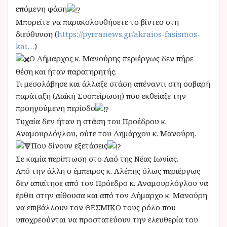
επόμενη φάση
Μπορείτε να παρακολουθήσετε το βίντεο στη
διεύθυνση (
https://pyrranews.gr/akraios-fasismos-
kai…
)
Ο Δήμαρχος κ. Μανούρης περιέργως δεν πήρε
θέση και ήταν παρατηρητής.
Τι μεσολάβησε και άλλαξε στάση απέναντι στη σοβαρή
παράταξη (Λαϊκή Συσπείρωση) που εκθείαζε την
προηγούμενη περίοδο
Τυχαία δεν ήταν η στάση του Προέδρου κ.
Αναμουρλόγλου, ούτε του Δημάρχου κ. Μανούρη.
Που δίνουν εξετάσεις
Σε καμία περίπτωση στο Λαό της Νέας Ιωνίας.
Από την άλλη ο έμπειρος κ. Αλέπης όλως περιέργως
δεν απαίτησε από τον Πρόεδρο κ. Αναμουρλόγλου να
έρθει στην αίθουσα και από τον Δήμαρχο κ. Μανούρη
να επιβάλλουν τον ΘΕΣΜΙΚΟ τους ρόλο που
υποχρεούνται να προστατεύουν την ελευθερία του