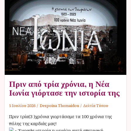
Πριν από τρία χρόνια, η Νέα
Ιωνία γιόρτασε την ιστορία της
5 Ιουλίου 2026
Despoina Thomaidou
Δελτία Τύπου
Πριν τρία(3 )χρόνια γιορτάσσμε τα 100 χρόνια της
πόλης της καρδιάς μας!
Έγραψε ιστορία η μεγάλη αυτή επετειακή