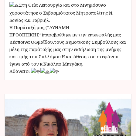
Στη Θεία Λειτουργία και στο Μνημόσυνο
χοροστάτησε ο Σεβασμιότατος Μητροπολίτης Ν.
Ιωνίας κ.κ. Γαβριήλ.
Η Παράταξή μας,(“ΔΥΝΑΜΗ
ΠΡΟΟΠΤΙΚΗΣ”)παραβρέθηκε με την επικεφαλής μας
Δέσποινα Θωμαϊδου,τους Δημοτικούς Συμβούλους,και
μέλη της παράταξής μας στην εκδήλωση της μνήμης
και τιμής του Συλλόγου.Η κατάθεση του στεφάνου
έγινε από τον κ.Νικόλαο Μπεγάκη.
Αθάνατοι