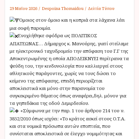
29 Μαΐου 2026
Despoina Thomaidou
Δελτία Τύπου
Όμοιος στον όμοιο και η κοπριά στα λάχανα λέει
μια σοφή παροιμία.
Ενοχλήθηκε σφόδρα ως ΠΟΛΙΤΙΚΟΣ
ΑΠΑΤΕΩΝΑΣ… Δήμαρχος κ. Μανούρης, γιατί στείλαμε
με ηλεκτρονικό ταχυδρομείο την απόφαση του Γ.Γ της
Αποκεντρωμένης η οποία ΑΠΟΔΕΙΚΝΥΕΙ περίτρανα τα
ψεύδη του, την κινδυνολογία που καλλιεργεί στους
αθλητικούς παράγοντες, χωρίς να τους δώσει το
κείμενο της απόφασης, επειδή περιορίζεται
αποκλειστικά και μόνο στην παρανομία του
συγκεκριμένο θέματος όπως αναφέρει,δηλ. μόνον για
τα γηπεδάκια της οδού Δεμιρδεσίου.
«Σύμφωνα με την παρ. 1 του άρθρου 214 του ν.
3852/2010 όπως ισχύει: «Το κράτος ασκεί στους Ο.Τ.Α.
και στα νομικά πρόσωπα αυτών εποπτεία, που
συνίσταται αποκλειστικά σε έλεγχο νομιμότητας και