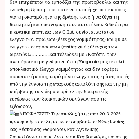
δεν επιτρέπεται να εμποδίζει την πρωτοβουλία και την
ελεύθερη δράση τους ούτε να υπεισέρχεται σε κρίσεις
για τη σκοπιμότητα της δράσης τους ή να θίγει τη
διοικητική και οικονομική τους αυτοτέλεια. Ειδικότερα
η κρατική εποπτεία των Ο.Τ.Α. συνίσταται: (α) σε
έλεγχο των πράξεων (έλεγχος νομιμότητας) και (β) σε
έλεγχο των προσώπων (πειθαρχικός έλεγχος των
αιρετών)»………….και τελειώνει με «Κατόπιν των
ανωτέρω και με γνώμονα ότι η Υπηρεσία μας εκτελεί
αποκλειστικά έλεγχο νομιμότητας και δεν εκφέρει
ουσιαστική κρίση, παρά μόνο έλεγχο στις κρίσεις αυτές
υπό την έννοια της επαρκούς αιτιολόγησης και της μη
υπέρβασης των άκρων ορίων της διακριτικής
ευχέρειας των διοικητικών οργάνων που τις
εξέδωσαν,
ΑΠΟΦΑΣΙΖΕΙ: Την αποδοχή της από 20-3-2026
προσφυγής των δημοτικών συμβούλων Νέας Ιωνίας,
κας Δέσποινας Θωμαϊδου, κας Αγγελικής
Σακκαλόγλου και κ. Αντωνίου Καρβουνιάρη, κατά της