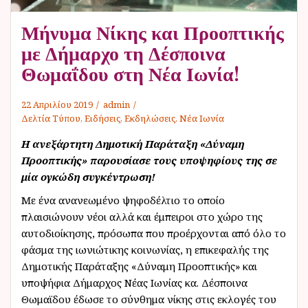
ν
Μήνυμα Νίκης και Προοπτικής
ο
με Δήμαρχο τη Δέσποινα
Θωμαΐδου στη Νέα Ιωνία!
22 Απριλίου 2019
admin
Δελτία Τύπου
,
Ειδήσεις
,
Εκδηλώσεις
,
Νέα Ιωνία
Η ανεξάρτητη Δημοτική Παράταξη «Δύναμη
Προοπτικής» παρουσίασε τους υποψηφίους της σε
μία ογκώδη συγκέντρωση!
Με ένα ανανεωμένο ψηφοδέλτιο το οποίο
πλαισιώνουν νέοι αλλά και έμπειροι στο χώρο της
αυτοδιοίκησης, πρόσωπα που προέρχονται από όλο το
φάσμα της ιωνιώτικης κοινωνίας, η επικεφαλής της
Δημοτικής Παράταξης «Δύναμη Προοπτικής» και
υποψήφια Δήμαρχος Νέας Ιωνίας κα. Δέσποινα
Θωμαϊδου έδωσε το σύνθημα νίκης στις εκλογές του