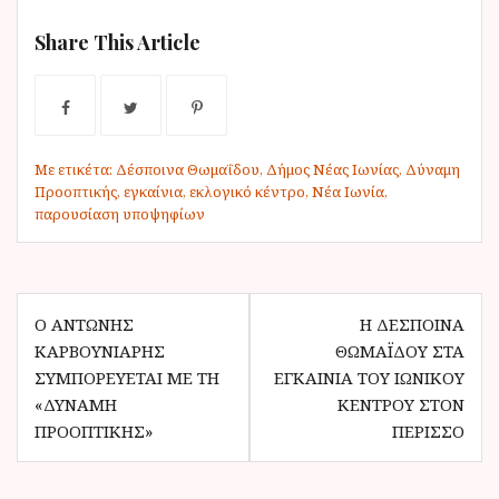
Share This Article
Με ετικέτα:
Δέσποινα Θωμαΐδου
,
Δήμος Νέας Ιωνίας
,
Δύναμη
Προοπτικής
,
εγκαίνια
,
εκλογικό κέντρο
,
Νέα Ιωνία
,
παρουσίαση υποψηφίων
Π
Ο ΑΝΤΏΝΗΣ
Η ΔΈΣΠΟΙΝΑ
ΚΑΡΒΟΥΝΙΆΡΗΣ
ΘΩΜΑΪ́ΔΟΥ ΣΤΑ
λ
ΣΥΜΠΟΡΕΎΕΤΑΙ ΜΕ ΤΗ
ΕΓΚΑΊΝΙΑ ΤΟΥ ΙΩΝΙΚΟΎ
ο
«ΔΎΝΑΜΗ
ΚΈΝΤΡΟΥ ΣΤΟΝ
ΠΡΟΟΠΤΙΚΉΣ»
ΠΕΡΙΣΣΌ
ή
γ