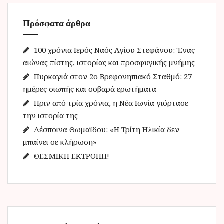
τ
η
Πρόσφατα άρθρα
σ
η
γ
100 χρόνια Ιερός Ναός Αγίου Στεφάνου: Ένας
ι
αιώνας πίστης, ιστορίας και προσφυγικής μνήμης
α
Πυρκαγιά στον 2ο Βρεφονηπιακό Σταθμό: 27
:
ημέρες σιωπής και σοβαρά ερωτήματα
Πριν από τρία χρόνια, η Νέα Ιωνία γιόρτασε
την ιστορία της
Δέσποινα Θωμαΐδου: «Η Τρίτη Ηλικία δεν
μπαίνει σε κλήρωση»
ΘΕΣΜΙΚΗ ΕΚΤΡΟΠΗ!