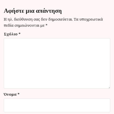
η
Αφήστε μια απάντηση
σ
η
Η ηλ. διεύθυνση σας δεν δημοσιεύεται.
Τα υποχρεωτικά
πεδία σημειώνονται με
*
ά
Σχόλιο
*
ρ
θ
ρ
ω
ν
Όνομα
*