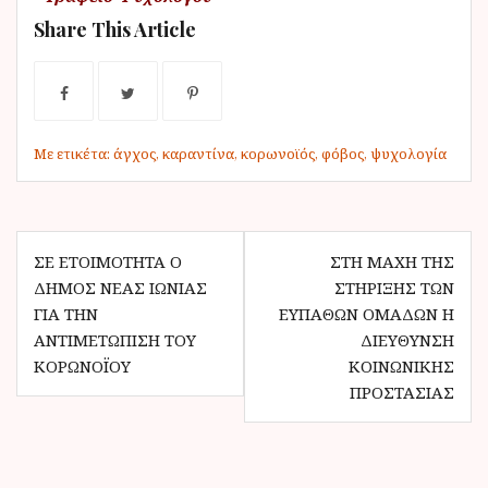
Share This Article
Με ετικέτα:
άγχος
,
καραντίνα
,
κορωνοϊός
,
φόβος
,
ψυχολογία
Π
ΣΕ ΕΤΟΙΜΌΤΗΤΑ Ο
ΣΤΗ ΜΆΧΗ ΤΗΣ
ΔΉΜΟΣ ΝΈΑΣ ΙΩΝΊΑΣ
ΣΤΉΡΙΞΗΣ ΤΩΝ
λ
ΓΙΑ ΤΗΝ
ΕΥΠΑΘΏΝ ΟΜΆΔΩΝ Η
ο
ΑΝΤΙΜΕΤΏΠΙΣΗ ΤΟΥ
ΔΙΕΎΘΥΝΣΗ
ΚΟΡΩΝΟΪΟΎ
ΚΟΙΝΩΝΙΚΉΣ
ή
ΠΡΟΣΤΑΣΊΑΣ
γ
η
σ