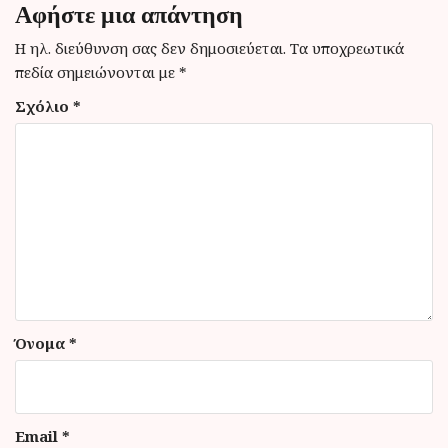
Αφήστε μια απάντηση
η
Η ηλ. διεύθυνση σας δεν δημοσιεύεται.
Τα υποχρεωτικά
ά
πεδία σημειώνονται με
*
ρ
Σχόλιο
*
θ
ρ
ω
ν
Όνομα
*
Email
*