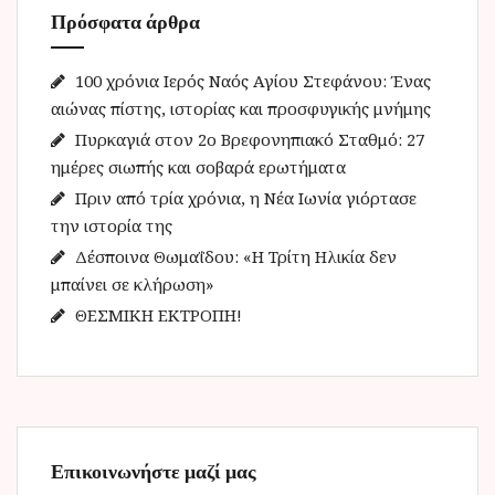
Πρόσφατα άρθρα
σ
η
γ
100 χρόνια Ιερός Ναός Αγίου Στεφάνου: Ένας
ι
αιώνας πίστης, ιστορίας και προσφυγικής μνήμης
α
Πυρκαγιά στον 2ο Βρεφονηπιακό Σταθμό: 27
:
ημέρες σιωπής και σοβαρά ερωτήματα
Πριν από τρία χρόνια, η Νέα Ιωνία γιόρτασε
την ιστορία της
Δέσποινα Θωμαΐδου: «Η Τρίτη Ηλικία δεν
μπαίνει σε κλήρωση»
ΘΕΣΜΙΚΗ ΕΚΤΡΟΠΗ!
Επικοινωνήστε μαζί μας