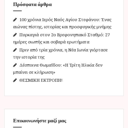
Πρόσφατα άρθρα
σ
η
γ
100 χρόνια Ιερός Ναός Αγίου Στεφάνου: Ένας
ι
αιώνας πίστης, ιστορίας και προσφυγικής μνήμης
α
Πυρκαγιά στον 2ο Βρεφονηπιακό Σταθμό: 27
:
ημέρες σιωπής και σοβαρά ερωτήματα
Πριν από τρία χρόνια, η Νέα Ιωνία γιόρτασε
την ιστορία της
Δέσποινα Θωμαΐδου: «Η Τρίτη Ηλικία δεν
μπαίνει σε κλήρωση»
ΘΕΣΜΙΚΗ ΕΚΤΡΟΠΗ!
Επικοινωνήστε μαζί μας