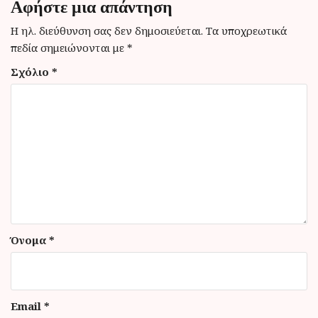
η
Αφήστε μια απάντηση
σ
Η ηλ. διεύθυνση σας δεν δημοσιεύεται.
Τα υποχρεωτικά
η
πεδία σημειώνονται με
*
ά
Σχόλιο
*
ρ
θ
ρ
ω
ν
Όνομα
*
Email
*