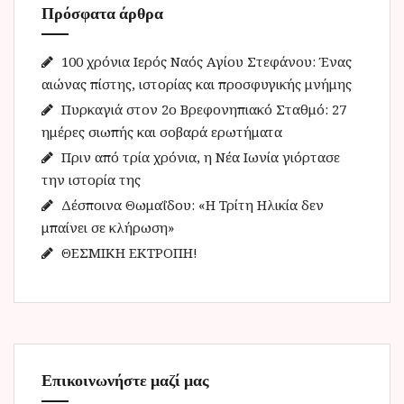
Πρόσφατα άρθρα
σ
η
γ
100 χρόνια Ιερός Ναός Αγίου Στεφάνου: Ένας
ι
αιώνας πίστης, ιστορίας και προσφυγικής μνήμης
α
Πυρκαγιά στον 2ο Βρεφονηπιακό Σταθμό: 27
:
ημέρες σιωπής και σοβαρά ερωτήματα
Πριν από τρία χρόνια, η Νέα Ιωνία γιόρτασε
την ιστορία της
Δέσποινα Θωμαΐδου: «Η Τρίτη Ηλικία δεν
μπαίνει σε κλήρωση»
ΘΕΣΜΙΚΗ ΕΚΤΡΟΠΗ!
Επικοινωνήστε μαζί μας