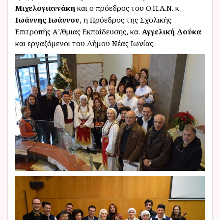
Μιχελογιαννάκη
και ο πρόεδρος του Ο.Π.Α.Ν. κ.
Ιωάννης Ιωάννου
, η Πρόεδρος της Σχολικής
Επιτροπής Α’/θμιας Εκπαίδευσης, κα.
Αγγελική Δούκα
και εργαζόμενοι του Δήμου Νέας Ιωνίας.