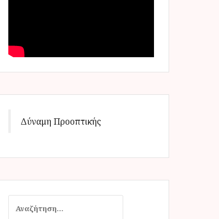
Δύναμη Προοπτικής
Α
ν