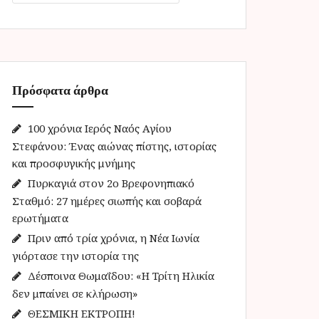
α
ζ
ή
τ
η
Πρόσφατα άρθρα
σ
η
γ
100 χρόνια Ιερός Ναός Αγίου
ι
Στεφάνου: Ένας αιώνας πίστης, ιστορίας
α
και προσφυγικής μνήμης
:
Πυρκαγιά στον 2ο Βρεφονηπιακό
Σταθμό: 27 ημέρες σιωπής και σοβαρά
ερωτήματα
Πριν από τρία χρόνια, η Νέα Ιωνία
γιόρτασε την ιστορία της
Δέσποινα Θωμαΐδου: «Η Τρίτη Ηλικία
δεν μπαίνει σε κλήρωση»
ΘΕΣΜΙΚΗ ΕΚΤΡΟΠΗ!