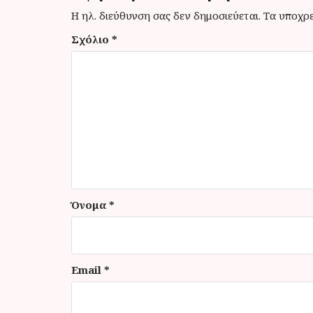
γ
Η ηλ. διεύθυνση σας δεν δημοσιεύεται.
Τα υποχρε
η
Σχόλιο
*
σ
η
ά
ρ
θ
ρ
ω
ν
Όνομα
*
Email
*