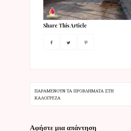
ν
ο
Share This Article
Π
ΠΑΡΑΜΈΝΟΥΝ ΤΑ ΠΡΟΒΛΉΜΑΤΑ ΣΤΗ
ΚΑΛΟΓΡΈΖΑ
λ
ο
ή
Αφήστε μια απάντηση