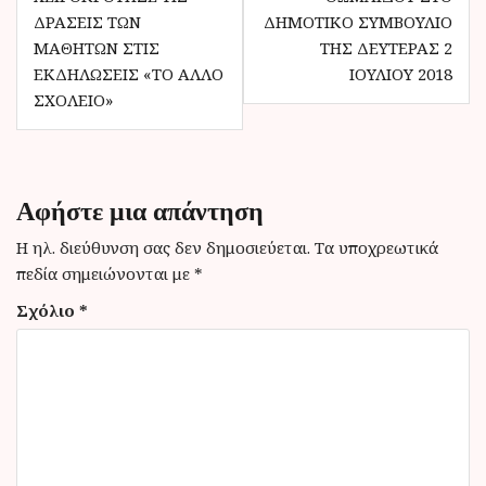
ο
ΔΡΆΣΕΙΣ ΤΩΝ
ΔΗΜΟΤΙΚΌ ΣΥΜΒΟΎΛΙΟ
ΜΑΘΗΤΏΝ ΣΤΙΣ
ΤΗΣ ΔΕΥΤΈΡΑΣ 2
ή
ΕΚΔΗΛΏΣΕΙΣ «ΤΟ ΆΛΛΟ
ΙΟΥΛΊΟΥ 2018
γ
ΣΧΟΛΕΊΟ»
η
σ
η
Αφήστε μια απάντηση
ά
Η ηλ. διεύθυνση σας δεν δημοσιεύεται.
Τα υποχρεωτικά
ρ
πεδία σημειώνονται με
*
θ
Σχόλιο
*
ρ
ω
ν