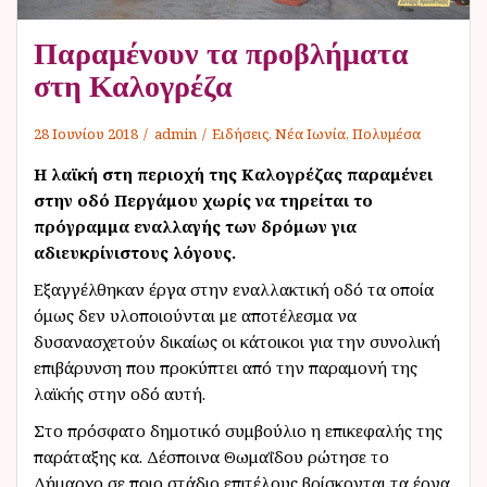
ν
Παραμένουν τα προβλήματα
ο
στη Καλογρέζα
28 Ιουνίου 2018
admin
Ειδήσεις
,
Νέα Ιωνία
,
Πολυμέσα
Η λαϊκή στη περιοχή της Καλογρέζας παραμένει
στην οδό Περγάμου χωρίς να τηρείται το
πρόγραμμα εναλλαγής των δρόμων για
αδιευκρίνιστους λόγους.
Εξαγγέλθηκαν έργα στην εναλλακτική οδό τα οποία
όμως δεν υλοποιούνται με αποτέλεσμα να
δυσανασχετούν δικαίως οι κάτοικοι για την συνολική
επιβάρυνση που προκύπτει από την παραμονή της
λαϊκής στην οδό αυτή.
Στο πρόσφατο δημοτικό συμβούλιο η επικεφαλής της
παράταξης κα. Δέσποινα Θωμαΐδου ρώτησε το
Δήμαρχο σε ποιο στάδιο επιτέλους βρίσκονται τα έργα.