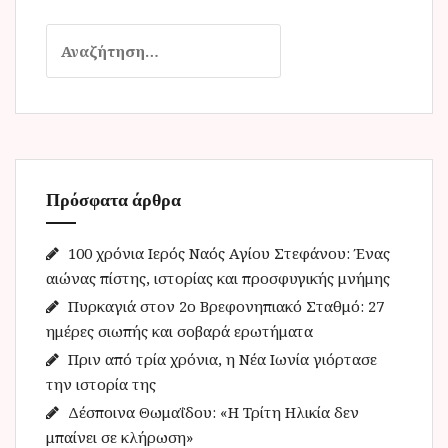
Α
ν
α
ζ
ή
τ
η
Πρόσφατα άρθρα
σ
η
γ
100 χρόνια Ιερός Ναός Αγίου Στεφάνου: Ένας
ι
αιώνας πίστης, ιστορίας και προσφυγικής μνήμης
α
Πυρκαγιά στον 2ο Βρεφονηπιακό Σταθμό: 27
:
ημέρες σιωπής και σοβαρά ερωτήματα
Πριν από τρία χρόνια, η Νέα Ιωνία γιόρτασε
την ιστορία της
Δέσποινα Θωμαΐδου: «Η Τρίτη Ηλικία δεν
μπαίνει σε κλήρωση»