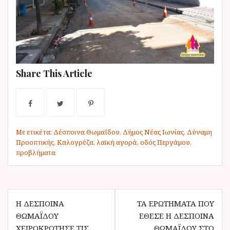
Share This Article
Με ετικέτα:
Δέσποινα Θωμαΐδου
,
Δήμος Νέας Ιωνίας
,
Δύναμη
Προοπτικής
,
Καλογρέζα
,
λαϊκή αγορά
,
οδός Περγάμου
,
προβλήματα
Π
Η ΔΈΣΠΟΙΝΑ
ΤΑ ΕΡΩΤΉΜΑΤΑ ΠΟΥ
ΘΩΜΑΪΔΟΥ
ΈΘΕΣΕ Η ΔΈΣΠΟΙΝΑ
λ
ΧΕΙΡΟΚΡΌΤΗΣΕ ΤΙΣ
ΘΩΜΑΪ́ΔΟΥ ΣΤΟ