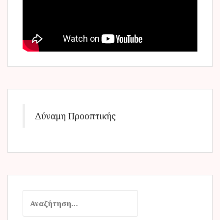
Δύναμη Προοπτικής
Α
ν
α