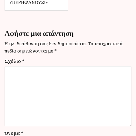
ο
ΥΠΕΡΉΦΑΝΟΥΣ!»
ή
γ
η
Αφήστε μια απάντηση
σ
Η ηλ. διεύθυνση σας δεν δημοσιεύεται.
Τα υποχρεωτικά
η
πεδία σημειώνονται με
*
ά
Σχόλιο
*
ρ
θ
ρ
ω
ν
Όνομα
*