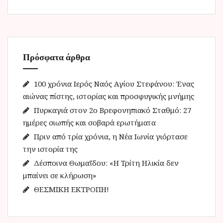
ζ
ή
τ
η
Πρόσφατα άρθρα
σ
η
γ
100 χρόνια Ιερός Ναός Αγίου Στεφάνου: Ένας
ι
αιώνας πίστης, ιστορίας και προσφυγικής μνήμης
α
Πυρκαγιά στον 2ο Βρεφονηπιακό Σταθμό: 27
:
ημέρες σιωπής και σοβαρά ερωτήματα
Πριν από τρία χρόνια, η Νέα Ιωνία γιόρτασε
την ιστορία της
Δέσποινα Θωμαΐδου: «Η Τρίτη Ηλικία δεν
μπαίνει σε κλήρωση»
ΘΕΣΜΙΚΗ ΕΚΤΡΟΠΗ!