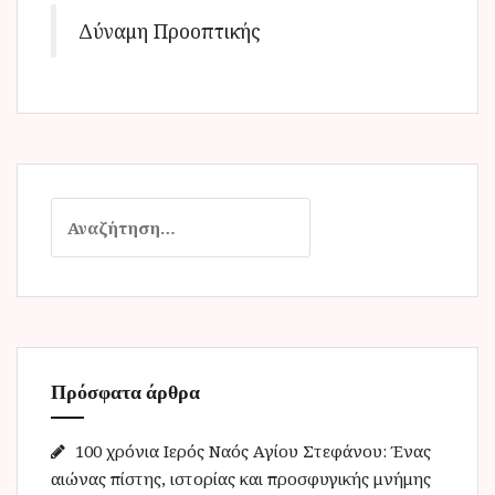
Δύναμη Προοπτικής
Α
ν
α
ζ
ή
τ
η
Πρόσφατα άρθρα
σ
η
γ
100 χρόνια Ιερός Ναός Αγίου Στεφάνου: Ένας
ι
αιώνας πίστης, ιστορίας και προσφυγικής μνήμης