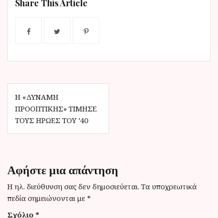
Share This Article
ν
ο
Π
Η «ΔΎΝΑΜΗ
ΠΡΟΟΠΤΙΚΉΣ» ΤΊΜΗΣΕ
λ
ΤΟΥΣ ΉΡΩΕΣ ΤΟΥ ’40
ο
ή
γ
Αφήστε μια απάντηση
η
Η ηλ. διεύθυνση σας δεν δημοσιεύεται.
Τα υποχρεωτικά
σ
πεδία σημειώνονται με
*
η
Σχόλιο
*