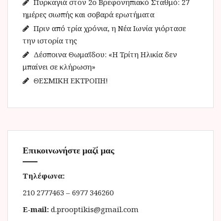
Πυρκαγιά στον 2ο Βρεφονηπιακό Σταθμό: 27
:
ημέρες σιωπής και σοβαρά ερωτήματα
Πριν από τρία χρόνια, η Νέα Ιωνία γιόρτασε
την ιστορία της
Δέσποινα Θωμαΐδου: «Η Τρίτη Ηλικία δεν
μπαίνει σε κλήρωση»
ΘΕΣΜΙΚΗ ΕΚΤΡΟΠΗ!
Επικοινωνήστε μαζί μας
Τηλέφωνα:
210 2777463 – 6977 346260
E-mail:
d.prooptikis@gmail.com