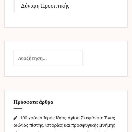
Δύναμη Προοπτικής
Α
ν
α
ζ
ή
τ
η
Πρόσφατα άρθρα
σ
η
γ
100 χρόνια Ιερός Ναός Αγίου Στεφάνου: Ένας
ι
αιώνας πίστης, ιστορίας και προσφυγικής μνήμης
α