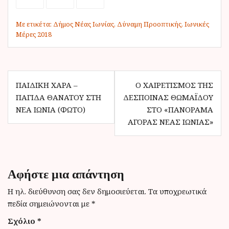
Με ετικέτα:
Δήμος Νέας Ιωνίας
,
Δύναμη Προοπτικής
,
Ιωνικές
Μέρες 2018
Π
ΠΑΙΔΙΚΉ ΧΑΡΆ –
Ο ΧΑΙΡΕΤΙΣΜΌΣ ΤΗΣ
ΠΑΓΊΔΑ ΘΑΝΆΤΟΥ ΣΤΗ
ΔΈΣΠΟΙΝΑΣ ΘΩΜΑΪ́ΔΟΥ
λ
ΝΈΑ ΙΩΝΊΑ (ΦΩΤΌ)
ΣΤΟ «ΠΑΝΌΡΑΜΑ
ο
ΑΓΟΡΆΣ ΝΈΑΣ ΙΩΝΊΑΣ»
ή
γ
η
Αφήστε μια απάντηση
σ
Η ηλ. διεύθυνση σας δεν δημοσιεύεται.
Τα υποχρεωτικά
η
πεδία σημειώνονται με
*
ά
Σχόλιο
*