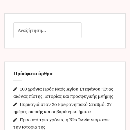
Α
ν
α
ζ
ή
τ
η
Πρόσφατα άρθρα
σ
η
γ
100 χρόνια Ιερός Ναός Αγίου Στεφάνου: Ένας
ι
αιώνας πίστης, ιστορίας και προσφυγικής μνήμης
α
Πυρκαγιά στον 2ο Βρεφονηπιακό Σταθμό: 27
:
ημέρες σιωπής και σοβαρά ερωτήματα
Πριν από τρία χρόνια, η Νέα Ιωνία γιόρτασε
την ιστορία της