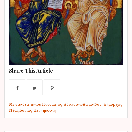
Share This Article
Με ετικέτα:
Αγίου Πνεύματος
,
Δέσποινα Θωμαΐδου
,
Δήμαρχος
Νέας Ιωνίας
,
Πεντηκοστή