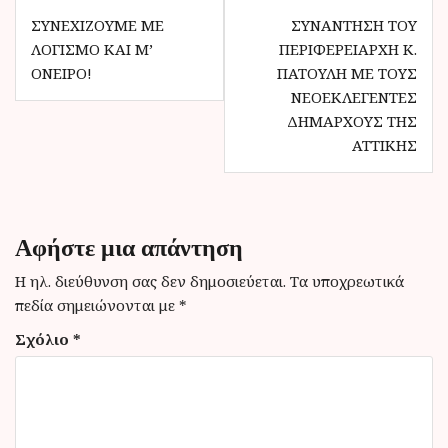
Π
ΣΥΝΕΧΊΖΟΥΜΕ ΜΕ
ΣΥΝΆΝΤΗΣΗ ΤΟΥ
ΛΟΓΙΣΜΌ ΚΑΙ Μ’
ΠΕΡΙΦΕΡΕΙΆΡΧΗ Κ.
λ
ΌΝΕΙΡΟ!
ΠΑΤΟΎΛΗ ΜΕ ΤΟΥΣ
ο
ΝΕΟΕΚΛΕΓΈΝΤΕΣ
ΔΗΜΆΡΧΟΥΣ ΤΗΣ
ή
ΑΤΤΙΚΉΣ
γ
η
σ
Αφήστε μια απάντηση
η
Η ηλ. διεύθυνση σας δεν δημοσιεύεται.
Τα υποχρεωτικά
ά
πεδία σημειώνονται με
*
ρ
Σχόλιο
*
θ
ρ
ω