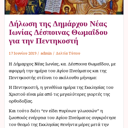
ν
ο
Δήλωση της Δημάρχου Νέας
Ιωνίας Δέσποινας Θωμαΐδου
για την Πεντηκοστή
17 Ιουνίου 2019
admin
Δελτία Τύπου
Η Δήμαρχος Νέας Ιωνίας, κα. Δέσποινα Θωμαΐδου, με
αφορμή την ημέρα του Αγίου Πνεύματος και της
Πεντηκοστής στέλνει το ακόλουθο μήνυμα:
Η Πεντηκοστή, η γενέθλια ημέρα της Εκκλησίας του
Χριστού είναι μία από τις μεγαλύτερες γιορτές της
ορθοδοξίας.
Και τούτο διότι “εν είδει πυρίνων γλωσσών” η
ζωοποιός ενέργεια του Αγίου Πνεύματος συγκρότησε
τον θεσμό της Εκκλησίας πενήντα μέρες μετά την