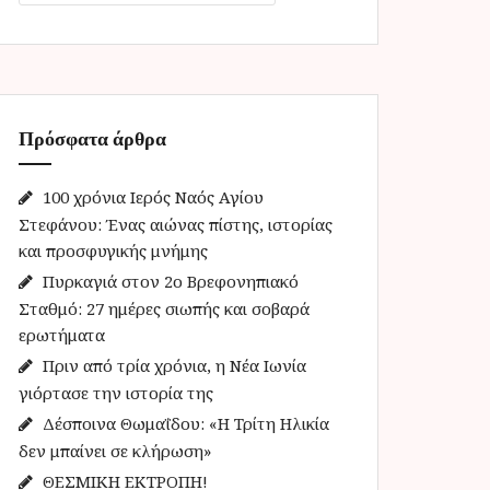
α
ζ
ή
τ
η
Πρόσφατα άρθρα
σ
η
γ
100 χρόνια Ιερός Ναός Αγίου
ι
Στεφάνου: Ένας αιώνας πίστης, ιστορίας
α
και προσφυγικής μνήμης
:
Πυρκαγιά στον 2ο Βρεφονηπιακό
Σταθμό: 27 ημέρες σιωπής και σοβαρά
ερωτήματα
Πριν από τρία χρόνια, η Νέα Ιωνία
γιόρτασε την ιστορία της
Δέσποινα Θωμαΐδου: «Η Τρίτη Ηλικία
δεν μπαίνει σε κλήρωση»
ΘΕΣΜΙΚΗ ΕΚΤΡΟΠΗ!