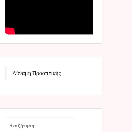
Δύναμη Προοπτικής
Α
ν