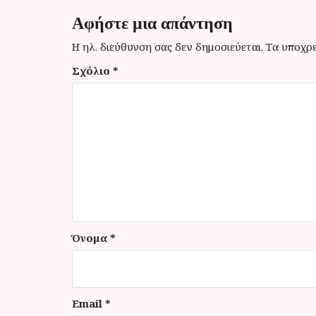
ή
Αφήστε μια απάντηση
γ
Η ηλ. διεύθυνση σας δεν δημοσιεύεται.
Τα υποχρε
η
Σχόλιο
*
σ
η
ά
ρ
θ
ρ
ω
ν
Όνομα
*
Email
*