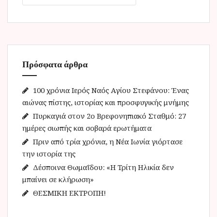
α
ζ
ή
τ
η
Πρόσφατα άρθρα
σ
η
γ
100 χρόνια Ιερός Ναός Αγίου Στεφάνου: Ένας
ι
αιώνας πίστης, ιστορίας και προσφυγικής μνήμης
α
Πυρκαγιά στον 2ο Βρεφονηπιακό Σταθμό: 27
:
ημέρες σιωπής και σοβαρά ερωτήματα
Πριν από τρία χρόνια, η Νέα Ιωνία γιόρτασε
την ιστορία της
Δέσποινα Θωμαΐδου: «Η Τρίτη Ηλικία δεν
μπαίνει σε κλήρωση»
ΘΕΣΜΙΚΗ ΕΚΤΡΟΠΗ!