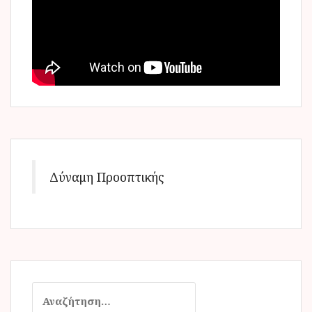
Δύναμη Προοπτικής
Α
ν