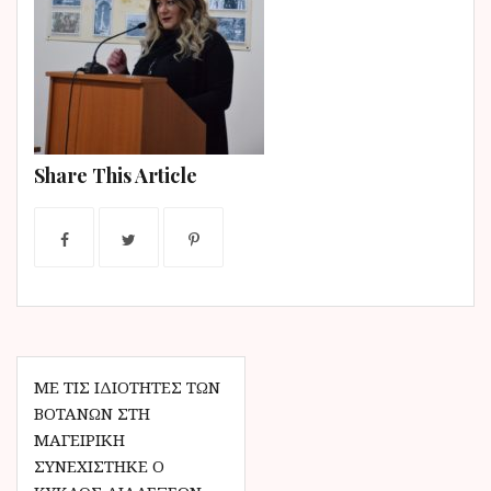
ν
ο
Share This Article
Π
ΜΕ ΤΙΣ ΙΔΙΌΤΗΤΕΣ ΤΩΝ
ΒΟΤΆΝΩΝ ΣΤΗ
λ
ΜΑΓΕΙΡΙΚΉ
ο
ΣΥΝΕΧΊΣΤΗΚΕ Ο