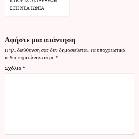
ΚΎΚΛΟΣ ΔΙΑΛΈΞΕΩΝ
ή
ΣΤΗ ΝΈΑ ΙΩΝΊΑ
γ
η
σ
Αφήστε μια απάντηση
η
Η ηλ. διεύθυνση σας δεν δημοσιεύεται.
Τα υποχρεωτικά
ά
πεδία σημειώνονται με
*
ρ
Σχόλιο
*
θ
ρ
ω
ν