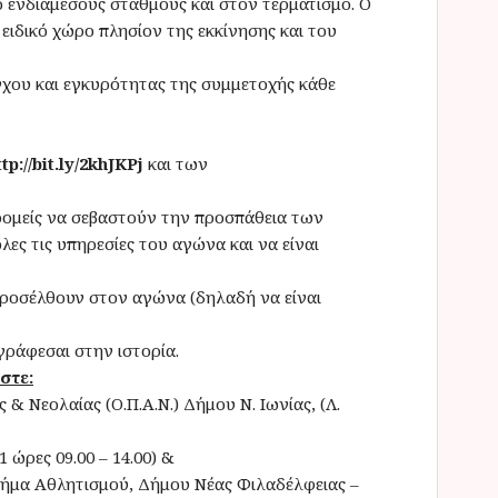
 ενδιάμεσους σταθμούς και στον τερματισμό. Ο
ειδικό χώρο πλησίον της εκκίνησης και του
γχου και εγκυρότητας της συμμετοχής κάθε
ttp://bit.ly/2khJKPj
και των
ρομείς να σεβαστούν την προσπάθεια των
 τις υπηρεσίες του αγώνα και να είναι
προσέλθουν στον αγώνα (δηλαδή να είναι
ράφεσαι στην ιστορία.
στε:
 Νεολαίας (Ο.Π.Α.Ν.) Δήμου Ν. Ιωνίας, (Λ.
1 ώρες 09.00 – 14.00) &
ήμα Αθλητισμού, Δήμου Νέας Φιλαδέλφειας –