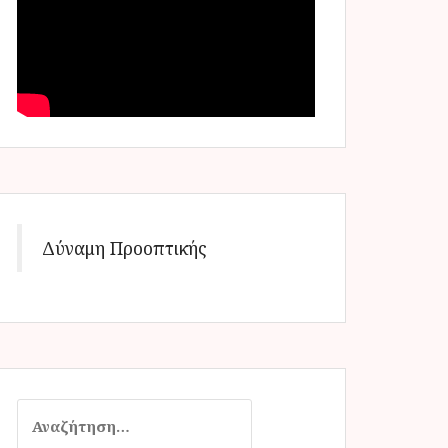
Δύναμη Προοπτικής
Α
ν