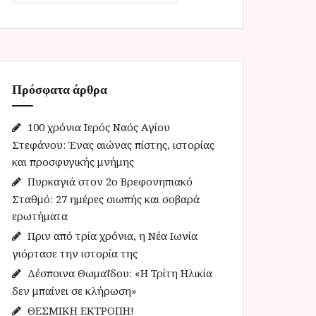
α
ζ
ή
τ
η
Πρόσφατα άρθρα
σ
η
γ
100 χρόνια Ιερός Ναός Αγίου
ι
Στεφάνου: Ένας αιώνας πίστης, ιστορίας
α
και προσφυγικής μνήμης
:
Πυρκαγιά στον 2ο Βρεφονηπιακό
Σταθμό: 27 ημέρες σιωπής και σοβαρά
ερωτήματα
Πριν από τρία χρόνια, η Νέα Ιωνία
γιόρτασε την ιστορία της
Δέσποινα Θωμαΐδου: «Η Τρίτη Ηλικία
δεν μπαίνει σε κλήρωση»
ΘΕΣΜΙΚΗ ΕΚΤΡΟΠΗ!