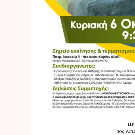
ΠΡ
5ος ΑΓ