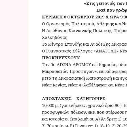
«Στις γειτονιές τω
Εκεί που γράφ
ΚΥΡΙΑΚΗ 6 ΟΚΤΩΒΡΙΟΥ 2019 & ΩΡΑ 9:30
Ο Οργανισμός Πολιτισμού, Άθλησης και Νεο
Η Διεύθυνση Κοινωνικής Πολιτικής-Τμήμα
Χαλκηδόνας
Το Κέντρο Σπουδής και Ανάδειξης Μικρασι
Ο Γυμναστικός Σύλλογος «ΑΝΑΤΟΛΗ» Νέα
ΠΡΟΚΗΡΥΣΣΟΥΝ
Τον 5ο ΑΓΩΝΑ ΔΡΟΜΟΥ επί δημοσίας οδού,
Μικρασιατών Προσφύγων», ειδικά αφιερωμ
μετά τη Μικρασιατική Καταστροφή και εγκ
Νέας Ιωνίας, Νέας Φιλαδέλφειας και Νέας
ΑΠΟΣΤΑΣΕΙΣ – ΚΑΤΗΓΟΡΙΕΣ
10.000 μ. (για ενήλικες, χρονικό όριο 90΄)
προσφυγικών πόλεων, εκεί που στέριωσε η
και ιστορία οι ξεριζωμένοι. Α) Άνδρες: 1) 18-
7) 70 και άνω. Β) Γυναίκες: 1) 18-19, 2) 20-29