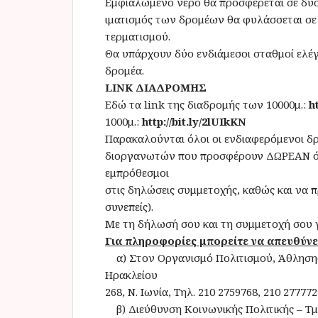
Εμφιαλωμένο νερό θα προσφέρεται σε δύο
ιματισμός των δρομέων θα φυλάσσεται σε 
τερματισμού.
Θα υπάρχουν δύο ενδιάμεσοι σταθμοί ελέ
δρομέα.
LINK ΔΙΑΔΡΟΜΗΣ
Εδώ τα link της διαδρομής των 10000μ.:
h
1000μ.:
http://bit.ly/2lUIkKN
Παρακαλούνται όλοι οι ενδιαφερόμενοι δ
διοργανωτών που προσφέρουν ΔΩΡΕΑΝ όλες
εμπρόθεσμοι
στις δηλώσεις συμμετοχής, καθώς και να 
συνεπείς).
Με τη δήλωσή σου και τη συμμετοχή σου γ
Για πληροφορίες μπορείτε να απευθύνε
α) Στον Οργανισμό Πολιτισμού, Άθλησης &
Ηρακλείου
268, Ν. Ιωνία, Τηλ. 210 2759768, 210 277772
β) Διεύθυνση Κοινωνικής Πολιτικής – Τμ