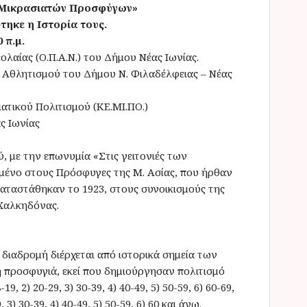
ν Μικρασιατών Προσφύγων»
τηκε η Ιστορία τους.
 π.μ.
λαίας (Ο.Π.Α.Ν.) του Δήμου Νέας Ιωνίας.
 Αθλητισμού του Δήμου Ν. Φιλαδέλφειας – Νέας
ατικού Πολιτισμού (ΚΕ.ΜΙ.ΠΟ.)
ς Ιωνίας
 με την επωνυμία «Στις γειτονιές των
ένο στους Πρόσφυγες της Μ. Ασίας, που ήρθαν
αταστάθηκαν το 1923, στους συνοικισμούς της
 Χαλκηδόνας.
. Η διαδρομή διέρχεται από ιστορικά σημεία των
 προσφυγιά, εκεί που δημιούργησαν πολιτισμό
19, 2) 20-29, 3) 30-39, 4) 40-49, 5) 50-59, 6) 60-69,
, 3) 30-39, 4) 40-49, 5) 50-59, 6) 60 και άνω.