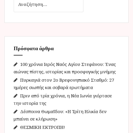
ν
α
ζ
ή
τ
η
Πρόσφατα άρθρα
σ
η
γ
100 χρόνια Ιερός Ναός Αγίου Στεφάνου: Ένας
ι
αιώνας πίστης, ιστορίας και προσφυγικής μνήμης
α
Πυρκαγιά στον 2ο Βρεφονηπιακό Σταθμό: 27
:
ημέρες σιωπής και σοβαρά ερωτήματα
Πριν από τρία χρόνια, η Νέα Ιωνία γιόρτασε
την ιστορία της
Δέσποινα Θωμαΐδου: «Η Τρίτη Ηλικία δεν
μπαίνει σε κλήρωση»
ΘΕΣΜΙΚΗ ΕΚΤΡΟΠΗ!