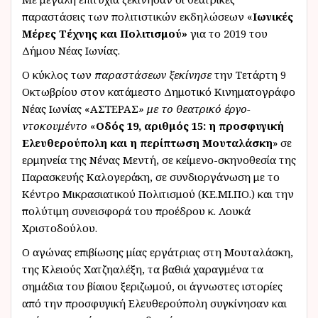
παραστάσεις των πολιτιστικών εκδηλώσεων «
Ιωνικές
Μέρες
Τέχνης και Πολιτισμού»
για το 2019 του
Δήμου Νέας Ιωνίας.
Ο κύκλος των
παραστάσεων ξεκίνησε
την Τετάρτη 9
Οκτωβρίου στον κατάμεστο Δημοτικό Κινηματογράφο
Νέας Ιωνίας «ΑΣΤΕΡΑΣ
» με το θεατρικό έργο-
ντοκουμέντο
«
Οδός 19, αριθμός 15: η προσφυγική
Ελευθερούπολη και η περίπτωση Μουταλάσκη
» σε
ερμηνεία της Νένας Μεντή, σε κείμενο-σκηνοθεσία της
Παρασκευής Καλογεράκη, σε συνδιοργάνωση με το
Κέντρο Μικρασιατικού Πολιτισμού (ΚΕ.ΜΙ.ΠΟ.) και την
πολύτιμη συνεισφορά του προέδρου κ. Λουκά
Χριστοδούλου.
Ο αγώνας επιβίωσης μίας εργάτριας στη Μουταλάσκη,
της Κλειούς Χατζηαλέξη, τα βαθιά χαραγμένα τα
σημάδια του βίαιου ξεριζωμού, οι άγνωστες ιστορίες
από την προσφυγική Ελευθερούπολη συγκίνησαν και