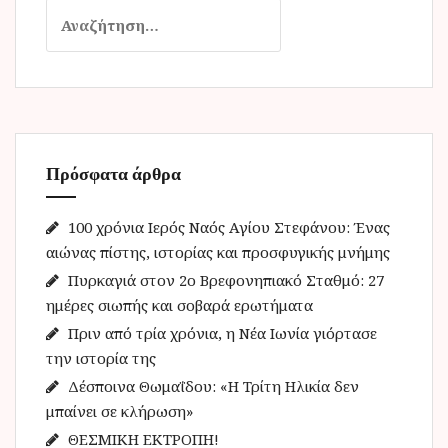
Α
ν
α
ζ
ή
τ
η
Πρόσφατα άρθρα
σ
η
γ
100 χρόνια Ιερός Ναός Αγίου Στεφάνου: Ένας
ι
αιώνας πίστης, ιστορίας και προσφυγικής μνήμης
α
Πυρκαγιά στον 2ο Βρεφονηπιακό Σταθμό: 27
:
ημέρες σιωπής και σοβαρά ερωτήματα
Πριν από τρία χρόνια, η Νέα Ιωνία γιόρτασε
την ιστορία της
Δέσποινα Θωμαΐδου: «Η Τρίτη Ηλικία δεν
μπαίνει σε κλήρωση»
ΘΕΣΜΙΚΗ ΕΚΤΡΟΠΗ!