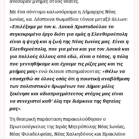
ανέσυραν μνήμες στους θεατές.
Με ένα σύντομο καλωσόρισμα η Δήμαρχος Νέας
Ιωνίας, κα. Δέσποινα Θωμαΐδου τόνισε μεταξύ άλλων:
«
Επιλέξαμε με τον κ. Λουκά Χριστοδούλου το
συγκεκριμένο έργο διότι για εμάς η Ελευθερούπολη
είναι η ψυχή και η ζωή της Νέας Ιωνίας μας
.
Είναι η
Ελευθερούπολη, που για μένα και για τον Λουκά και
για πολλούς άλλους από εδώ, είναι ο τόπος, η πόλη
που γεννηθήκαμε και έχουμε τις ρίζες μας και τις
μνήμες μας
» ενώ έκλεισε επισημαίνοντας: «
Θέλω να
υποσχεθώ σε όλους εσάς ότι η ποιοτική αναβάθμιση
των πολιτιστικών δρωμένων του Δήμου μόλις
ξεκίνησε και αδιαπραγμάτευτος στόχος μας είναι
να συνεχιστεί καθ’ όλη την διάρκεια της θητείας
μας
».
Τη θεατρική παράσταση παρακολούθησαν ο
Πρωτοσύγκελος της Ιεράς Μητρόπολης Νέας Ιωνίας,
Νέας Φιλαδελφείας, Νέας Χαλκηδόνος και Ηρακλείου