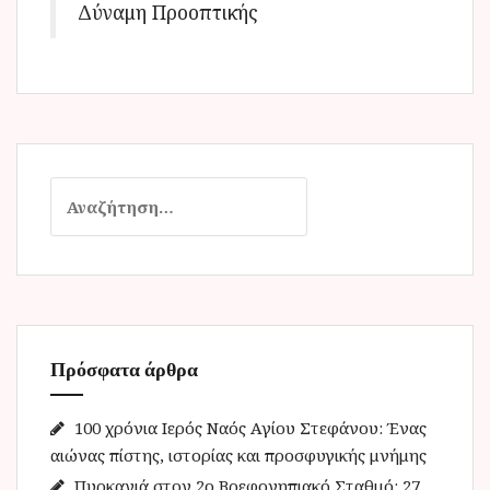
Δύναμη Προοπτικής
Α
ν
α
ζ
ή
τ
η
Πρόσφατα άρθρα
σ
η
γ
100 χρόνια Ιερός Ναός Αγίου Στεφάνου: Ένας
ι
αιώνας πίστης, ιστορίας και προσφυγικής μνήμης
α
Πυρκαγιά στον 2ο Βρεφονηπιακό Σταθμό: 27