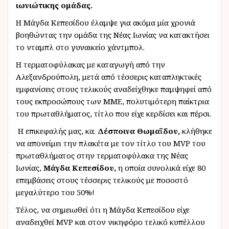
ιωνιώτικης ομάδας.
Η Μάγδα Κεπεσίδου έλαμψε για ακόμα μία χρονιά
βοηθώντας την ομάδα της Νέας Ιωνίας να κατακτήσει
το νταμπλ στο γυναικείο χάντμπολ.
Η τερματοφύλακας με καταγωγή από την
Αλεξανδρούπολη, μετά από τέσσερις καταπληκτικές
εμφανίσεις στους τελικούς αναδείχθηκε παμψηφεί από
τους εκπροσώπους των ΜΜΕ, πολυτιμότερη παίκτρια
του πρωταθλήματος, τίτλο που είχε κερδίσει και πέρσι.
Η επικεφαλής μας, κα.
Δέσποινα Θωμαΐδου,
κλήθηκε
να απονείμει την πλακέτα με τον τίτλο του MVP του
πρωταθλήματος στην τερματοφύλακα της Νέας
Ιωνίας,
Μάγδα Κεπεσίδου,
η οποία σ
υνολικά είχε 80
επεμβάσεις στους τέσσερις τελικούς με ποσοστό
μεγαλύτερο του 50%!
Τέλος, να σημειωθεί ότι η Μάγδα Κεπεσίδου είχε
αναδειχθεί MVP και στον νικηφόρο τελικό κυπέλλου