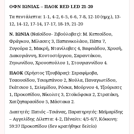
ΟΦΝ ΙΩΝΙΑΣ – ΠΑΟΚ RED LED 21-20
Τα πεντάλεπτα: 1-1, 4-2, 6-5, 6-6, 7-8, 12-10 (ημχ.), 13-
12, 14-12, 17-14, 17-17, 18-19, 21-20
Ν. ΙΩΝΙΑ
(Ναϊσίδου- Ζιβούλοβιτς): Μ. Κεπεσίδου,
Φράγκου, Μίλασιτς 3, Παπανικολάου, Πάπα 7,
Ζυγούρα 2, Μακρή, Ντανίλοβιτς 4, Βαφειάδου, Χρυσή,
Διακογιάννη, Κοντοστέργιου, Σαραντάκου,
Ζηνωνίδου, Χρονοπούλου 1, Στουγιαννίδου 4.
ΠΑΟΚ
(Χρήστος Τζουβάρας): Σεραφίμοβα,
Τσαουσίδου, Τσιομπάνου 2, Νούλα, Παναγιωτίδου,
Γκάτσιου 1, Σελεμίδου, Ρόσκα, Μούρνου 4, Τζούρισιτς
1, Προκοπίδου, Νίκολιτς 3, Στοϊκόφσκα 2, Στρατάκη,
Χατζηπαρασίδου 5, Μάστακα 2.
Διαιτητές: Πατιός –Τσιάνας, Παρατηρητές: Μεϊμαρίδης
– Αγγελίδης Δίλεπτα: 4-2, Πέναλτι: 4/5-6/7, Κόκκινη:
59:37 Προκοπίδου (δεν κρατήθηκε δελτίο)