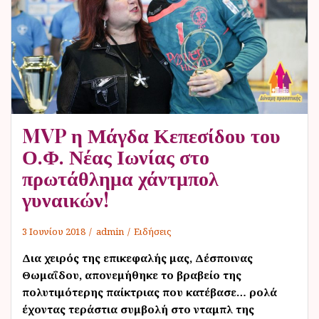
ν
ο
MVP η Μάγδα Κεπεσίδου του
Ο.Φ. Νέας Ιωνίας στο
πρωτάθλημα χάντμπολ
γυναικών!
3 Ιουνίου 2018
admin
Ειδήσεις
Δια χειρός της επικεφαλής μας, Δέσποινας
Θωμαΐδου, απονεμήθηκε το βραβείο της
πολυτιμότερης παίκτριας που κατέβασε… ρολά
έχοντας τεράστια συμβολή στο νταμπλ της