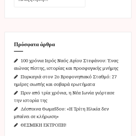
ν
α
ζ
ή
τ
η
Πρόσφατα άρθρα
σ
η
γ
100 χρόνια Ιερός Ναός Αγίου Στεφάνου: Ένας
ι
αιώνας πίστης, ιστορίας και προσφυγικής μνήμης
α
Πυρκαγιά στον 2ο Βρεφονηπιακό Σταθμό: 27
:
ημέρες σιωπής και σοβαρά ερωτήματα
Πριν από τρία χρόνια, η Νέα Ιωνία γιόρτασε
την ιστορία της
Δέσποινα Θωμαΐδου: «Η Τρίτη Ηλικία δεν
μπαίνει σε κλήρωση»
ΘΕΣΜΙΚΗ ΕΚΤΡΟΠΗ!