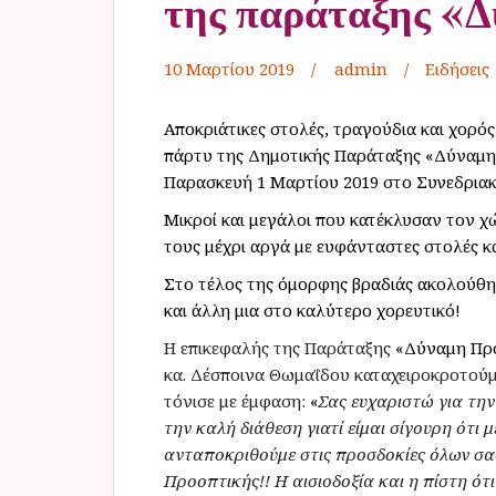
της παράταξης «
10 Μαρτίου 2019
admin
Ειδήσεις
Αποκριάτικες στολές, τραγούδια και χορό
πάρτυ της Δημοτικής Παράταξης «Δύναμη
Παρασκευή 1 Μαρτίου 2019 στο Συνεδριακ
Μικροί και μεγάλοι που κατέκλυσαν τον χ
τους μέχρι αργά με ευφάνταστες στολές κα
Στο τέλος της όμορφης βραδιάς ακολούθη
και άλλη μια στο καλύτερο χορευτικό!
Η επικεφαλής της Παράταξης
«Δύναμη Πρ
κα. Δέσποινα Θωμαΐδου καταχειροκροτού
τόνισε με έμφαση:
«
Σας ευχαριστώ για την
την καλή διάθεση γιατί είμαι σίγουρη ότι
ανταποκριθούμε στις προσδοκίες όλων σα
Προοπτικής!! Η αισιοδοξία και η πίστη ότι