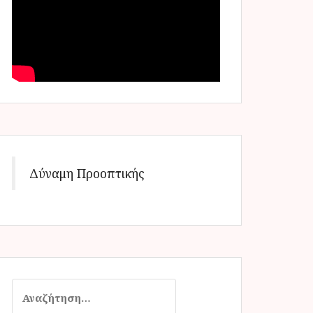
Δύναμη Προοπτικής
Α
ν