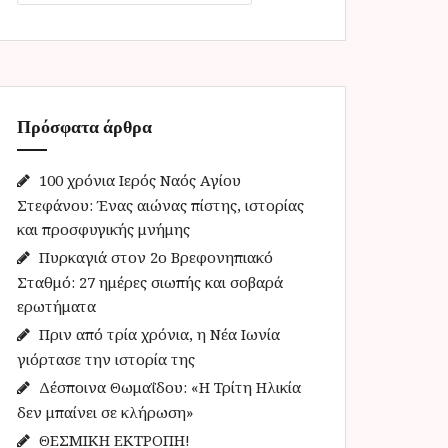
α
ζ
ή
τ
η
Πρόσφατα άρθρα
σ
η
γ
100 χρόνια Ιερός Ναός Αγίου
ι
Στεφάνου: Ένας αιώνας πίστης, ιστορίας
α
και προσφυγικής μνήμης
:
Πυρκαγιά στον 2ο Βρεφονηπιακό
Σταθμό: 27 ημέρες σιωπής και σοβαρά
ερωτήματα
Πριν από τρία χρόνια, η Νέα Ιωνία
γιόρτασε την ιστορία της
Δέσποινα Θωμαΐδου: «Η Τρίτη Ηλικία
δεν μπαίνει σε κλήρωση»
ΘΕΣΜΙΚΗ ΕΚΤΡΟΠΗ!