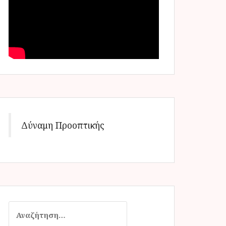
Δύναμη Προοπτικής
Α
ν