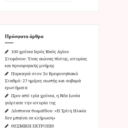
α
ζ
ή
τ
η
Πρόσφατα άρθρα
σ
η
γ
100 χρόνια Ιερός Ναός Αγίου
ι
Στεφάνου: Ένας αιώνας πίστης, ιστορίας
α
και προσφυγικής μνήμης
:
Πυρκαγιά στον 2ο Βρεφονηπιακό
Σταθμό: 27 ημέρες σιωπής και σοβαρά
ερωτήματα
Πριν από τρία χρόνια, η Νέα Ιωνία
γιόρτασε την ιστορία της
Δέσποινα Θωμαΐδου: «Η Τρίτη Ηλικία
δεν μπαίνει σε κλήρωση»
ΘΕΣΜΙΚΗ ΕΚΤΡΟΠΗ!