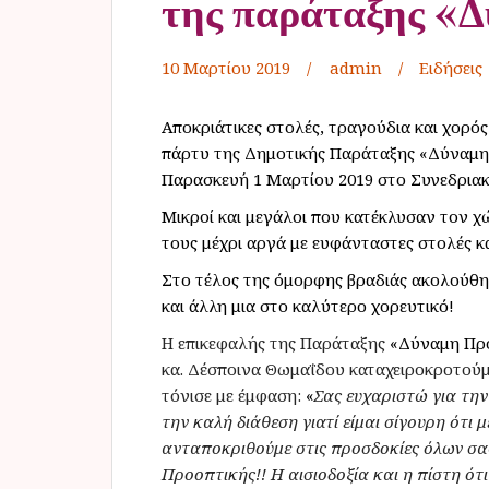
της παράταξης «
10 Μαρτίου 2019
admin
Ειδήσεις
Αποκριάτικες στολές, τραγούδια και χορό
πάρτυ της Δημοτικής Παράταξης «Δύναμη
Παρασκευή 1 Μαρτίου 2019 στο Συνεδριακ
Μικροί και μεγάλοι που κατέκλυσαν τον χ
τους μέχρι αργά με ευφάνταστες στολές κα
Στο τέλος της όμορφης βραδιάς ακολούθη
και άλλη μια στο καλύτερο χορευτικό!
Η επικεφαλής της Παράταξης
«Δύναμη Πρ
κα. Δέσποινα Θωμαΐδου καταχειροκροτού
τόνισε με έμφαση:
«
Σας ευχαριστώ για την
την καλή διάθεση γιατί είμαι σίγουρη ότι
ανταποκριθούμε στις προσδοκίες όλων σα
Προοπτικής!! Η αισιοδοξία και η πίστη ότι