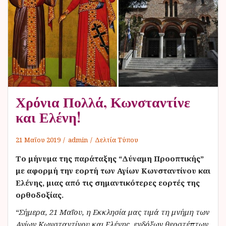
ν
ο
Χρόνια Πολλά, Κωνσταντίνε
και Ελένη!
21 Μαΐου 2019
admin
Δελτία Τύπου
Το μήνυμα της παράταξης “Δύναμη Προοπτικής”
με αφορμή την εορτή των Αγίων Κωνσταντίνου και
Ελένης, μιας από τις σημαντικότερες εορτές της
ορθοδοξίας.
“
Σήμερα, 21 Μαΐου, η Εκκλησία μας τιμά τη μνήμη των
Αγίων Κωνσταντίνου και Ελένης, ενδόξων θεοστέπτων