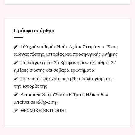
ζ
ή
τ
η
Πρόσφατα άρθρα
σ
η
γ
100 χρόνια Ιερός Ναός Αγίου Στεφάνου: Ένας
ι
αιώνας πίστης, ιστορίας και προσφυγικής μνήμης
α
Πυρκαγιά στον 2ο Βρεφονηπιακό Σταθμό: 27
:
ημέρες σιωπής και σοβαρά ερωτήματα
Πριν από τρία χρόνια, η Νέα Ιωνία γιόρτασε
την ιστορία της
Δέσποινα Θωμαΐδου: «Η Τρίτη Ηλικία δεν
μπαίνει σε κλήρωση»
ΘΕΣΜΙΚΗ ΕΚΤΡΟΠΗ!