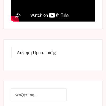
Δύναμη Προοπτικής
Α
ν
α