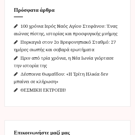
η
Πρόσφατα άρθρα
σ
η
γ
100 χρόνια Ιερός Ναός Αγίου Στεφάνου: Ένας
ι
αιώνας πίστης, ιστορίας και προσφυγικής μνήμης
α
Πυρκαγιά στον 2ο Βρεφονηπιακό Σταθμό: 27
:
ημέρες σιωπής και σοβαρά ερωτήματα
Πριν από τρία χρόνια, η Νέα Ιωνία γιόρτασε
την ιστορία της
Δέσποινα Θωμαΐδου: «Η Τρίτη Ηλικία δεν
μπαίνει σε κλήρωση»
ΘΕΣΜΙΚΗ ΕΚΤΡΟΠΗ!
Επικοινωνήστε μαζί μας