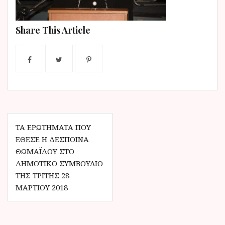
ν
ο
Share This Article
Π
ΤΑ ΕΡΩΤΉΜΑΤΑ ΠΟΥ
ΈΘΕΣΕ Η ΔΈΣΠΟΙΝΑ
λ
ΘΩΜΑΪ́ΔΟΥ ΣΤΟ
ο
ΔΗΜΟΤΙΚΌ ΣΥΜΒΟΎΛΙΟ
ΤΗΣ ΤΡΊΤΗΣ 28
ή
ΜΑΡΤΊΟΥ 2018
γ
η