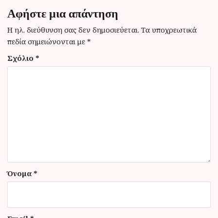
σ
Αφήστε μια απάντηση
η
Η ηλ. διεύθυνση σας δεν δημοσιεύεται.
Τα υποχρεωτικά
ά
πεδία σημειώνονται με
*
ρ
Σχόλιο
*
θ
ρ
ω
ν
Όνομα
*