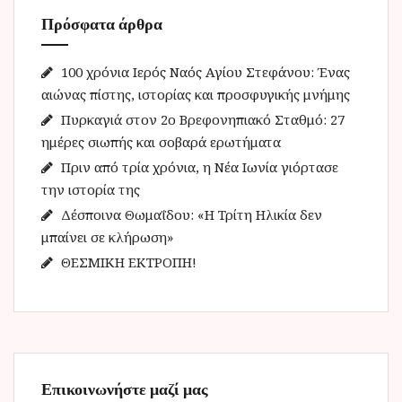
η
Πρόσφατα άρθρα
σ
η
γ
100 χρόνια Ιερός Ναός Αγίου Στεφάνου: Ένας
ι
αιώνας πίστης, ιστορίας και προσφυγικής μνήμης
α
Πυρκαγιά στον 2ο Βρεφονηπιακό Σταθμό: 27
:
ημέρες σιωπής και σοβαρά ερωτήματα
Πριν από τρία χρόνια, η Νέα Ιωνία γιόρτασε
την ιστορία της
Δέσποινα Θωμαΐδου: «Η Τρίτη Ηλικία δεν
μπαίνει σε κλήρωση»
ΘΕΣΜΙΚΗ ΕΚΤΡΟΠΗ!
Επικοινωνήστε μαζί μας