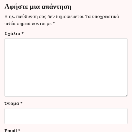
σ
Αφήστε μια απάντηση
η
Η ηλ. διεύθυνση σας δεν δημοσιεύεται.
Τα υποχρεωτικά
ά
πεδία σημειώνονται με
*
ρ
Σχόλιο
*
θ
ρ
ω
ν
Όνομα
*
Email
*