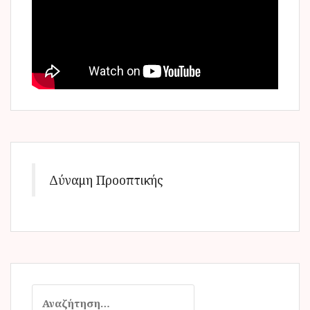
Δύναμη Προοπτικής
Α
ν