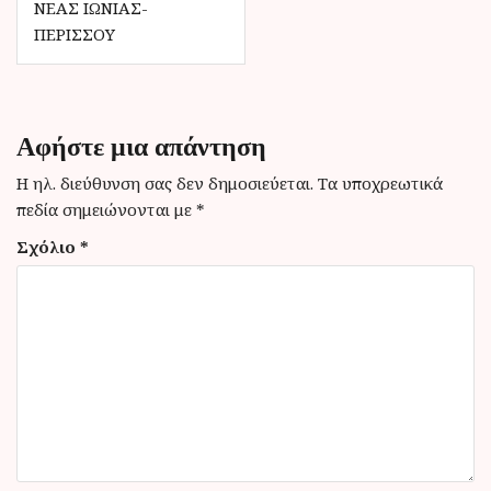
ο
ΝΈΑΣ ΙΩΝΊΑΣ-
ΠΕΡΙΣΣΟΎ
ή
γ
η
Αφήστε μια απάντηση
σ
η
Η ηλ. διεύθυνση σας δεν δημοσιεύεται.
Τα υποχρεωτικά
πεδία σημειώνονται με
*
ά
Σχόλιο
*
ρ
θ
ρ
ω
ν