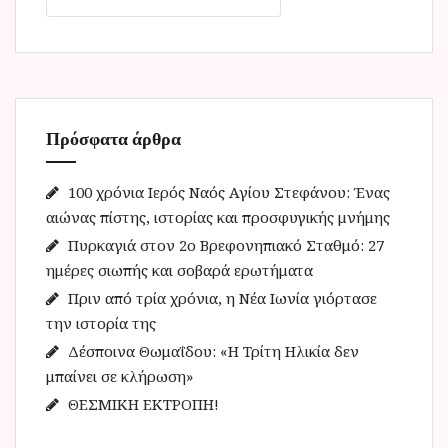
α
ζ
ή
τ
η
Πρόσφατα άρθρα
σ
η
γ
100 χρόνια Ιερός Ναός Αγίου Στεφάνου: Ένας
ι
αιώνας πίστης, ιστορίας και προσφυγικής μνήμης
α
Πυρκαγιά στον 2ο Βρεφονηπιακό Σταθμό: 27
:
ημέρες σιωπής και σοβαρά ερωτήματα
Πριν από τρία χρόνια, η Νέα Ιωνία γιόρτασε
την ιστορία της
Δέσποινα Θωμαΐδου: «Η Τρίτη Ηλικία δεν
μπαίνει σε κλήρωση»
ΘΕΣΜΙΚΗ ΕΚΤΡΟΠΗ!