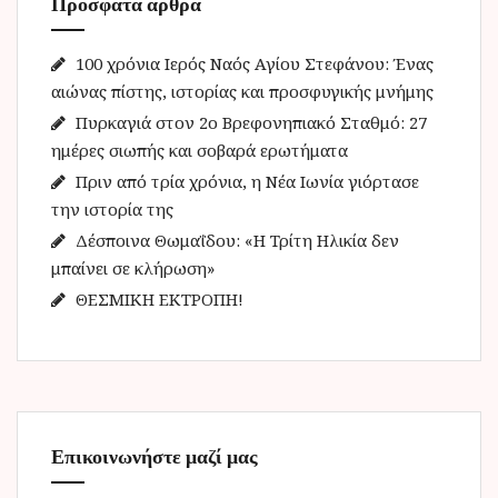
Πρόσφατα άρθρα
σ
η
γ
100 χρόνια Ιερός Ναός Αγίου Στεφάνου: Ένας
ι
αιώνας πίστης, ιστορίας και προσφυγικής μνήμης
α
Πυρκαγιά στον 2ο Βρεφονηπιακό Σταθμό: 27
:
ημέρες σιωπής και σοβαρά ερωτήματα
Πριν από τρία χρόνια, η Νέα Ιωνία γιόρτασε
την ιστορία της
Δέσποινα Θωμαΐδου: «Η Τρίτη Ηλικία δεν
μπαίνει σε κλήρωση»
ΘΕΣΜΙΚΗ ΕΚΤΡΟΠΗ!
Επικοινωνήστε μαζί μας