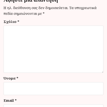
η
Η ηλ. διεύθυνση σας δεν δημοσιεύεται.
Τα υποχρεωτικά
ά
πεδία σημειώνονται με
*
ρ
Σχόλιο
*
θ
ρ
ω
ν
Όνομα
*
Email
*