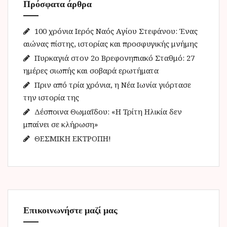
Πρόσφατα άρθρα
σ
η
γ
100 χρόνια Ιερός Ναός Αγίου Στεφάνου: Ένας
ι
αιώνας πίστης, ιστορίας και προσφυγικής μνήμης
α
Πυρκαγιά στον 2ο Βρεφονηπιακό Σταθμό: 27
:
ημέρες σιωπής και σοβαρά ερωτήματα
Πριν από τρία χρόνια, η Νέα Ιωνία γιόρτασε
την ιστορία της
Δέσποινα Θωμαΐδου: «Η Τρίτη Ηλικία δεν
μπαίνει σε κλήρωση»
ΘΕΣΜΙΚΗ ΕΚΤΡΟΠΗ!
Επικοινωνήστε μαζί μας