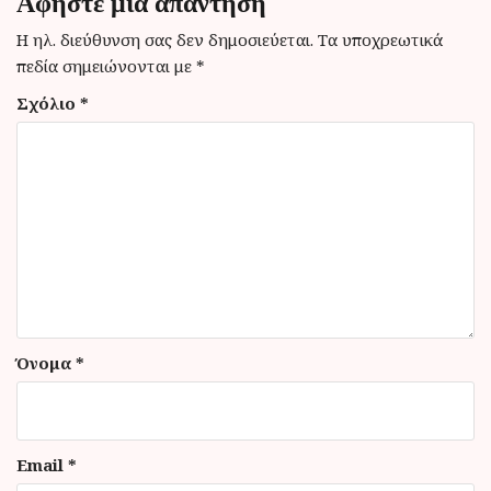
Αφήστε μια απάντηση
σ
η
Η ηλ. διεύθυνση σας δεν δημοσιεύεται.
Τα υποχρεωτικά
πεδία σημειώνονται με
*
ά
Σχόλιο
*
ρ
θ
ρ
ω
ν
Όνομα
*
Email
*