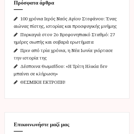
Πρόσφατα άρθρα
σ
η
γ
100 χρόνια Ιερός Ναός Αγίου Στεφάνου: Ένας
ι
αιώνας πίστης, ιστορίας και προσφυγικής μνήμης
α
Πυρκαγιά στον 2ο Βρεφονηπιακό Σταθμό: 27
:
ημέρες σιωπής και σοβαρά ερωτήματα
Πριν από τρία χρόνια, η Νέα Ιωνία γιόρτασε
την ιστορία της
Δέσποινα Θωμαΐδου: «Η Τρίτη Ηλικία δεν
μπαίνει σε κλήρωση»
ΘΕΣΜΙΚΗ ΕΚΤΡΟΠΗ!
Επικοινωνήστε μαζί μας