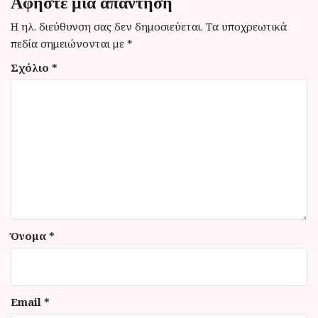
Αφήστε μια απάντηση
σ
η
Η ηλ. διεύθυνση σας δεν δημοσιεύεται.
Τα υποχρεωτικά
πεδία σημειώνονται με
*
ά
Σχόλιο
*
ρ
θ
ρ
ω
ν
Όνομα
*
Email
*