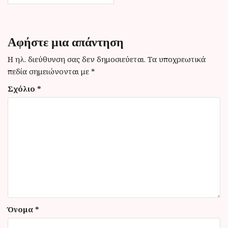
γ
η
σ
Αφήστε μια απάντηση
η
Η ηλ. διεύθυνση σας δεν δημοσιεύεται.
Τα υποχρεωτικά
ά
πεδία σημειώνονται με
*
ρ
Σχόλιο
*
θ
ρ
ω
ν
Όνομα
*