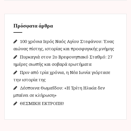
ή
τ
η
Πρόσφατα άρθρα
σ
η
γ
100 χρόνια Ιερός Ναός Αγίου Στεφάνου: Ένας
ι
αιώνας πίστης, ιστορίας και προσφυγικής μνήμης
α
Πυρκαγιά στον 2ο Βρεφονηπιακό Σταθμό: 27
:
ημέρες σιωπής και σοβαρά ερωτήματα
Πριν από τρία χρόνια, η Νέα Ιωνία γιόρτασε
την ιστορία της
Δέσποινα Θωμαΐδου: «Η Τρίτη Ηλικία δεν
μπαίνει σε κλήρωση»
ΘΕΣΜΙΚΗ ΕΚΤΡΟΠΗ!