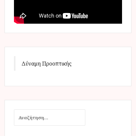
Δύναμη Προοπτικής
Α
ν
α
ζ