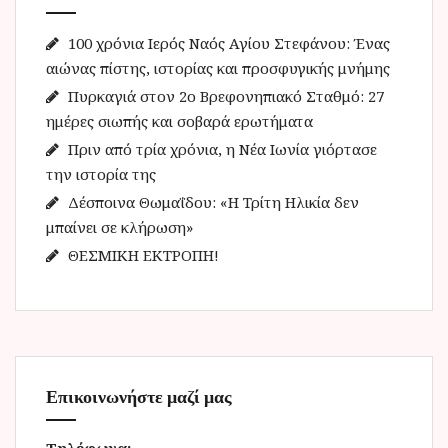
η
γ
100 χρόνια Ιερός Ναός Αγίου Στεφάνου: Ένας
ι
αιώνας πίστης, ιστορίας και προσφυγικής μνήμης
α
Πυρκαγιά στον 2ο Βρεφονηπιακό Σταθμό: 27
:
ημέρες σιωπής και σοβαρά ερωτήματα
Πριν από τρία χρόνια, η Νέα Ιωνία γιόρτασε
την ιστορία της
Δέσποινα Θωμαΐδου: «Η Τρίτη Ηλικία δεν
μπαίνει σε κλήρωση»
ΘΕΣΜΙΚΗ ΕΚΤΡΟΠΗ!
Επικοινωνήστε μαζί μας