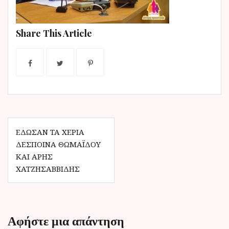
ν
ο
Share This Article
Π
ΈΔΩΣΑΝ ΤΑ ΧΈΡΙΑ
ΔΈΣΠΟΙΝΑ ΘΩΜΑΪ́ΔΟΥ
λ
ΚΑΙ ΆΡΗΣ
ο
ΧΑΤΖΗΣΑΒΒΊΔΗΣ
ή
γ
η
Αφήστε μια απάντηση