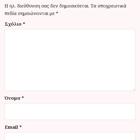
σ
Η ηλ. διεύθυνση σας δεν δημοσιεύεται.
Τα υποχρεωτικά
η
πεδία σημειώνονται με
*
ά
Σχόλιο
*
ρ
θ
ρ
ω
ν
Όνομα
*
Email
*