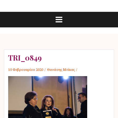
Μ
Ε
ε
π
τ
ι
κ
ά
ο
ι
β
ν
α
ω
ν
σ
ί
η
α
σ
TRI_0849
ε
π
10 Φεβρουαρίου 2020
Θανάσης Μπίκας
ε
ρ
ι
ε
χ
ό
μ
ε