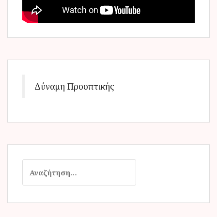
Δύναμη Προοπτικής
Α
ν
α
ζ
ή