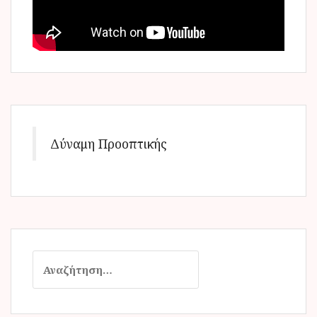
Δύναμη Προοπτικής
Α
ν
α
ζ