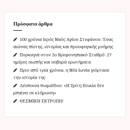
ή
τ
η
Πρόσφατα άρθρα
σ
η
γ
100 χρόνια Ιερός Ναός Αγίου Στεφάνου: Ένας
ι
αιώνας πίστης, ιστορίας και προσφυγικής μνήμης
α
Πυρκαγιά στον 2ο Βρεφονηπιακό Σταθμό: 27
:
ημέρες σιωπής και σοβαρά ερωτήματα
Πριν από τρία χρόνια, η Νέα Ιωνία γιόρτασε
την ιστορία της
Δέσποινα Θωμαΐδου: «Η Τρίτη Ηλικία δεν
μπαίνει σε κλήρωση»
ΘΕΣΜΙΚΗ ΕΚΤΡΟΠΗ!