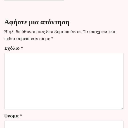
η
σ
η
Αφήστε μια απάντηση
ά
Η ηλ. διεύθυνση σας δεν δημοσιεύεται.
Τα υποχρεωτικά
ρ
πεδία σημειώνονται με
*
θ
Σχόλιο
*
ρ
ω
ν
Όνομα
*