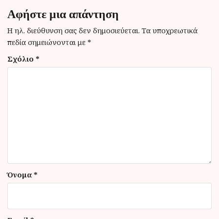
η
Αφήστε μια απάντηση
σ
η
Η ηλ. διεύθυνση σας δεν δημοσιεύεται.
Τα υποχρεωτικά
πεδία σημειώνονται με
*
ά
Σχόλιο
*
ρ
θ
ρ
ω
ν
Όνομα
*