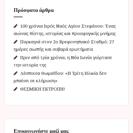
η
Πρόσφατα άρθρα
σ
η
γ
100 χρόνια Ιερός Ναός Αγίου Στεφάνου: Ένας
ι
αιώνας πίστης, ιστορίας και προσφυγικής μνήμης
α
Πυρκαγιά στον 2ο Βρεφονηπιακό Σταθμό: 27
:
ημέρες σιωπής και σοβαρά ερωτήματα
Πριν από τρία χρόνια, η Νέα Ιωνία γιόρτασε
την ιστορία της
Δέσποινα Θωμαΐδου: «Η Τρίτη Ηλικία δεν
μπαίνει σε κλήρωση»
ΘΕΣΜΙΚΗ ΕΚΤΡΟΠΗ!
Επικοινωνήστε μαζί μας