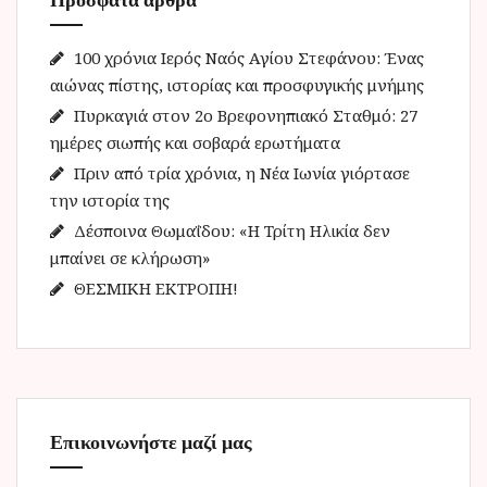
σ
η
γ
100 χρόνια Ιερός Ναός Αγίου Στεφάνου: Ένας
ι
αιώνας πίστης, ιστορίας και προσφυγικής μνήμης
α
Πυρκαγιά στον 2ο Βρεφονηπιακό Σταθμό: 27
:
ημέρες σιωπής και σοβαρά ερωτήματα
Πριν από τρία χρόνια, η Νέα Ιωνία γιόρτασε
την ιστορία της
Δέσποινα Θωμαΐδου: «Η Τρίτη Ηλικία δεν
μπαίνει σε κλήρωση»
ΘΕΣΜΙΚΗ ΕΚΤΡΟΠΗ!
Επικοινωνήστε μαζί μας