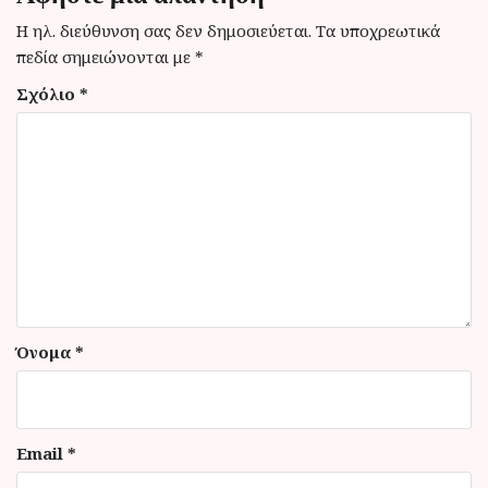
σ
η
Η ηλ. διεύθυνση σας δεν δημοσιεύεται.
Τα υποχρεωτικά
πεδία σημειώνονται με
*
ά
Σχόλιο
*
ρ
θ
ρ
ω
ν
Όνομα
*
Email
*