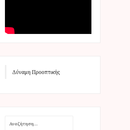
Δύναμη Προοπτικής
Α
ν