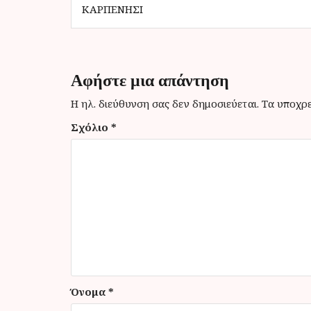
λ
ΚΑΡΠΕΝΉΣΙ
ο
ή
γ
Αφήστε μια απάντηση
η
Η ηλ. διεύθυνση σας δεν δημοσιεύεται.
Τα υποχρε
σ
Σχόλιο
*
η
ά
ρ
θ
ρ
ω
ν
Όνομα
*