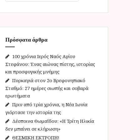
α
ζ
ή
τ
η
Πρόσφατα άρθρα
σ
η
γ
100 χρόνια Ιερός Ναός Αγίου
ι
Στεφάνου: Ένας αιώνας πίστης, ιστορίας
α
και προσφυγικής μνήμης
:
Πυρκαγιά στον 2ο Βρεφονηπιακό
Σταθμό: 27 ημέρες σιωπής και σοβαρά
ερωτήματα
Πριν από τρία χρόνια, η Νέα Ιωνία
γιόρτασε την ιστορία της
Δέσποινα Θωμαΐδου: «Η Τρίτη Ηλικία
δεν μπαίνει σε κλήρωση»
ΘΕΣΜΙΚΗ ΕΚΤΡΟΠΗ!