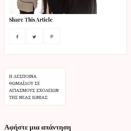
ν
ο
Share This Article
Π
Η ΔΈΣΠΟΙΝΑ
ΘΩΜΑΪ́ΔΟΥ ΣΕ
λ
ΑΓΙΑΣΜΟΎΣ ΣΧΟΛΕΊΩΝ
ο
ΤΗΣ ΝΈΑΣ ΙΩΝΊΑΣ
ή
γ
η
Αφήστε μια απάντηση