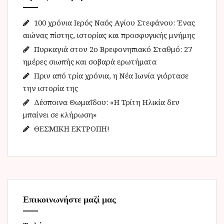
η
γ
100 χρόνια Ιερός Ναός Αγίου Στεφάνου: Ένας
ι
αιώνας πίστης, ιστορίας και προσφυγικής μνήμης
α
Πυρκαγιά στον 2ο Βρεφονηπιακό Σταθμό: 27
:
ημέρες σιωπής και σοβαρά ερωτήματα
Πριν από τρία χρόνια, η Νέα Ιωνία γιόρτασε
την ιστορία της
Δέσποινα Θωμαΐδου: «Η Τρίτη Ηλικία δεν
μπαίνει σε κλήρωση»
ΘΕΣΜΙΚΗ ΕΚΤΡΟΠΗ!
Επικοινωνήστε μαζί μας