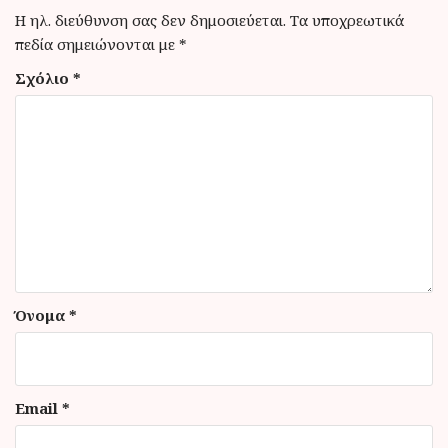
σ
Η ηλ. διεύθυνση σας δεν δημοσιεύεται.
Τα υποχρεωτικά
η
πεδία σημειώνονται με
*
ά
Σχόλιο
*
ρ
θ
ρ
ω
ν
Όνομα
*
Email
*