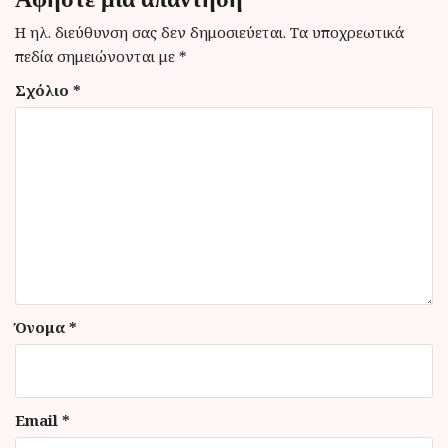
η
Η ηλ. διεύθυνση σας δεν δημοσιεύεται.
Τα υποχρεωτικά
σ
πεδία σημειώνονται με
*
η
Σχόλιο
*
ά
ρ
θ
ρ
ω
ν
Όνομα
*
Email
*