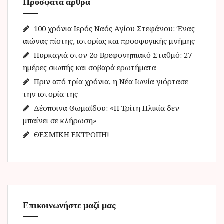
Πρόσφατα άρθρα
σ
η
γ
100 χρόνια Ιερός Ναός Αγίου Στεφάνου: Ένας
ι
αιώνας πίστης, ιστορίας και προσφυγικής μνήμης
α
Πυρκαγιά στον 2ο Βρεφονηπιακό Σταθμό: 27
:
ημέρες σιωπής και σοβαρά ερωτήματα
Πριν από τρία χρόνια, η Νέα Ιωνία γιόρτασε
την ιστορία της
Δέσποινα Θωμαΐδου: «Η Τρίτη Ηλικία δεν
μπαίνει σε κλήρωση»
ΘΕΣΜΙΚΗ ΕΚΤΡΟΠΗ!
Επικοινωνήστε μαζί μας