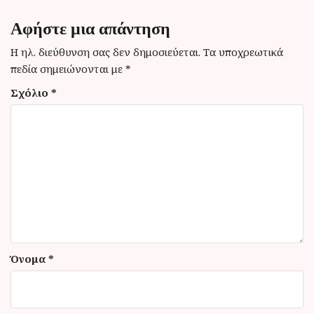
σ
η
Αφήστε μια απάντηση
ά
Η ηλ. διεύθυνση σας δεν δημοσιεύεται.
Τα υποχρεωτικά
ρ
πεδία σημειώνονται με
*
θ
Σχόλιο
*
ρ
ω
ν
Όνομα
*