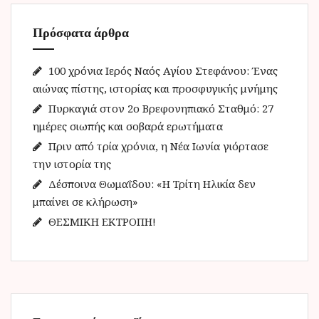
τ
η
Πρόσφατα άρθρα
σ
η
γ
100 χρόνια Ιερός Ναός Αγίου Στεφάνου: Ένας
ι
αιώνας πίστης, ιστορίας και προσφυγικής μνήμης
α
Πυρκαγιά στον 2ο Βρεφονηπιακό Σταθμό: 27
:
ημέρες σιωπής και σοβαρά ερωτήματα
Πριν από τρία χρόνια, η Νέα Ιωνία γιόρτασε
την ιστορία της
Δέσποινα Θωμαΐδου: «Η Τρίτη Ηλικία δεν
μπαίνει σε κλήρωση»
ΘΕΣΜΙΚΗ ΕΚΤΡΟΠΗ!