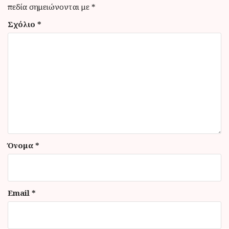
σ
πεδία σημειώνονται με
*
η
Σχόλιο
*
ά
ρ
θ
ρ
ω
ν
Όνομα
*
Email
*