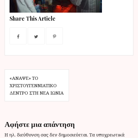
ν
ο
Share This Article
Π
«ΆΝΑΨΕ» ΤΟ
ΧΡΙΣΤΟΥΓΕΝΝΙΆΤΙΚΟ
λ
ΔΈΝΤΡΟ ΣΤΗ ΝΈΑ ΙΩΝΊΑ
ο
ή
γ
Αφήστε μια απάντηση
η
Η ηλ. διεύθυνση σας δεν δημοσιεύεται.
Τα υποχρεωτικά