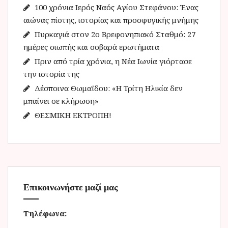
γ
100 χρόνια Ιερός Ναός Αγίου Στεφάνου: Ένας
ι
αιώνας πίστης, ιστορίας και προσφυγικής μνήμης
α
Πυρκαγιά στον 2ο Βρεφονηπιακό Σταθμό: 27
:
ημέρες σιωπής και σοβαρά ερωτήματα
Πριν από τρία χρόνια, η Νέα Ιωνία γιόρτασε
την ιστορία της
Δέσποινα Θωμαΐδου: «Η Τρίτη Ηλικία δεν
μπαίνει σε κλήρωση»
ΘΕΣΜΙΚΗ ΕΚΤΡΟΠΗ!
Επικοινωνήστε μαζί μας
Τηλέφωνα: