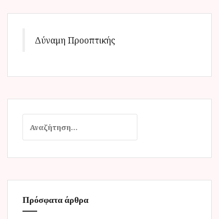
Δύναμη Προοπτικής
Α
ν
α
ζ
ή
τ
η
Πρόσφατα άρθρα
σ
η