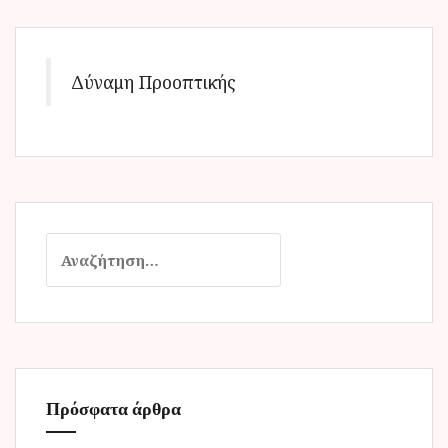
Δύναμη Προοπτικής
Α
ν
α
ζ
ή
τ
η
Πρόσφατα άρθρα
σ
η