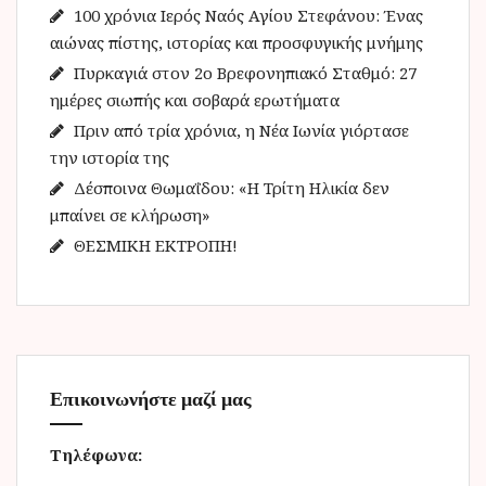
γ
100 χρόνια Ιερός Ναός Αγίου Στεφάνου: Ένας
ι
αιώνας πίστης, ιστορίας και προσφυγικής μνήμης
α
Πυρκαγιά στον 2ο Βρεφονηπιακό Σταθμό: 27
:
ημέρες σιωπής και σοβαρά ερωτήματα
Πριν από τρία χρόνια, η Νέα Ιωνία γιόρτασε
την ιστορία της
Δέσποινα Θωμαΐδου: «Η Τρίτη Ηλικία δεν
μπαίνει σε κλήρωση»
ΘΕΣΜΙΚΗ ΕΚΤΡΟΠΗ!
Επικοινωνήστε μαζί μας
Τηλέφωνα: