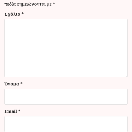
σ
πεδία σημειώνονται με
*
η
Σχόλιο
*
ά
ρ
θ
ρ
ω
ν
Όνομα
*
Email
*