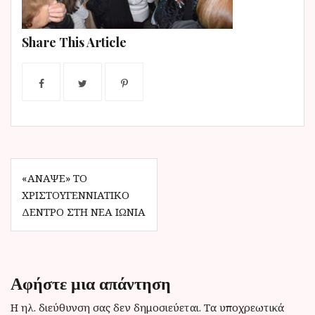
ν
ο
Share This Article
Π
«ΆΝΑΨΕ» ΤΟ
ΧΡΙΣΤΟΥΓΕΝΝΙΆΤΙΚΟ
λ
ΔΈΝΤΡΟ ΣΤΗ ΝΈΑ ΙΩΝΊΑ
ο
ή
γ
Αφήστε μια απάντηση
η
Η ηλ. διεύθυνση σας δεν δημοσιεύεται.
Τα υποχρεωτικά