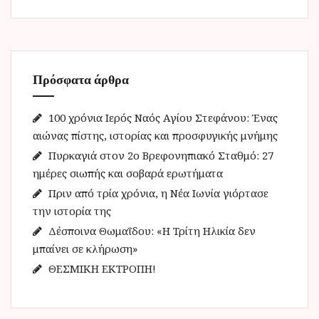
ζ
ή
τ
η
Πρόσφατα άρθρα
σ
η
γ
100 χρόνια Ιερός Ναός Αγίου Στεφάνου: Ένας
ι
αιώνας πίστης, ιστορίας και προσφυγικής μνήμης
α
Πυρκαγιά στον 2ο Βρεφονηπιακό Σταθμό: 27
:
ημέρες σιωπής και σοβαρά ερωτήματα
Πριν από τρία χρόνια, η Νέα Ιωνία γιόρτασε
την ιστορία της
Δέσποινα Θωμαΐδου: «Η Τρίτη Ηλικία δεν
μπαίνει σε κλήρωση»
ΘΕΣΜΙΚΗ ΕΚΤΡΟΠΗ!