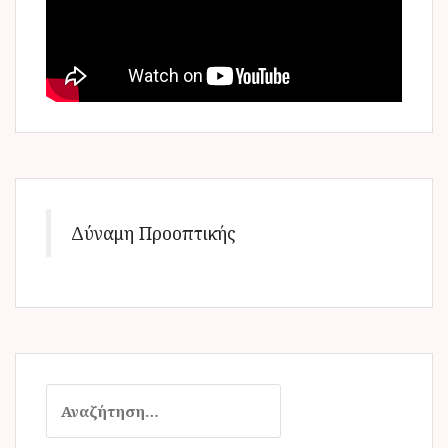
Δύναμη Προοπτικής
Α
ν
α